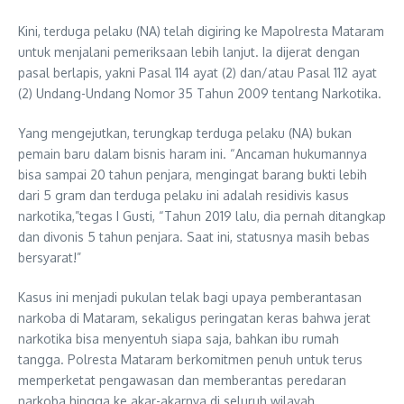
Kini, terduga pelaku (NA) telah digiring ke Mapolresta Mataram
untuk menjalani pemeriksaan lebih lanjut. Ia dijerat dengan
pasal berlapis, yakni Pasal 114 ayat (2) dan/atau Pasal 112 ayat
(2) Undang-Undang Nomor 35 Tahun 2009 tentang Narkotika.
Yang mengejutkan, terungkap terduga pelaku (NA) bukan
pemain baru dalam bisnis haram ini. “Ancaman hukumannya
bisa sampai 20 tahun penjara, mengingat barang bukti lebih
dari 5 gram dan terduga pelaku ini adalah residivis kasus
narkotika,”tegas I Gusti, “Tahun 2019 lalu, dia pernah ditangkap
dan divonis 5 tahun penjara. Saat ini, statusnya masih bebas
bersyarat!”
Kasus ini menjadi pukulan telak bagi upaya pemberantasan
narkoba di Mataram, sekaligus peringatan keras bahwa jerat
narkotika bisa menyentuh siapa saja, bahkan ibu rumah
tangga. Polresta Mataram berkomitmen penuh untuk terus
memperketat pengawasan dan memberantas peredaran
narkoba hingga ke akar-akarnya di seluruh wilayah