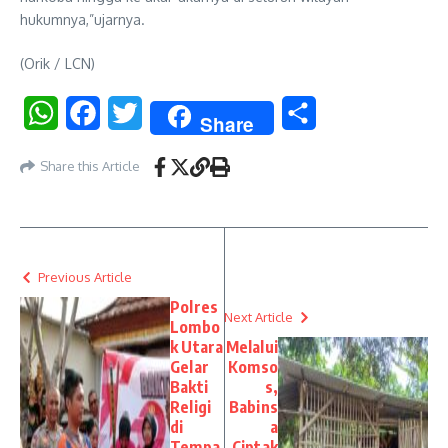
hukumnya,”ujarnya.
(Orik / LCN)
WhatsApp
Facebook
Twitter
Share
Share
Share this Article
Previous Article
Polres
Next Article
Lombo
k Utara
Melalui
Gelar
Komso
Bakti
s,
Religi
Babins
di
a
Tempa
Ciptak