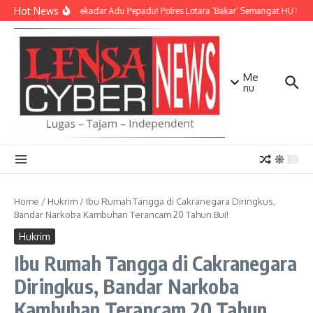
Lewati ke konten
Hot News
Bukan Sekadar Adu Pepadu! Polres Lotara ‘Bakar’ Semangat HUT KLU 
Me
nu
Home
/
Hukrim
/
Ibu Rumah Tangga di Cakranegara Diringkus,
Bandar Narkoba Kambuhan Terancam 20 Tahun Bui!
Hukrim
Ibu Rumah Tangga di Cakranegara
Diringkus, Bandar Narkoba
Kambuhan Terancam 20 Tahun