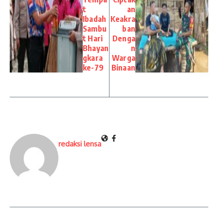
t
an
Ibadah
Keakra
Sambu
ban
t Hari
Denga
Bhayan
n
gkara
Warga
ke-79
Binaan
redaksi lensa