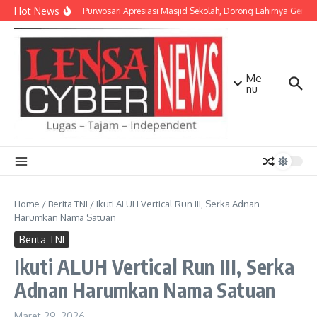
Lewati ke konten
Hot News
Danramil Purwosari Apresiasi Masjid Sekolah, Dorong Lahirnya Genera
Me
nu
Home
/
Berita TNI
/
Ikuti ALUH Vertical Run III, Serka Adnan
Harumkan Nama Satuan
Berita TNI
Ikuti ALUH Vertical Run III, Serka
Adnan Harumkan Nama Satuan
Maret 29, 2026