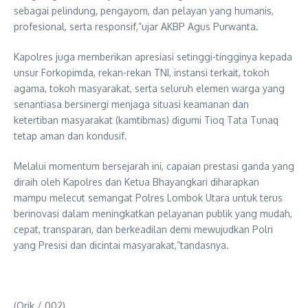
sebagai pelindung, pengayom, dan pelayan yang humanis,
profesional, serta responsif,”ujar AKBP Agus Purwanta.
Kapolres juga memberikan apresiasi setinggi-tingginya kepada
unsur Forkopimda, rekan-rekan TNI, instansi terkait, tokoh
agama, tokoh masyarakat, serta seluruh elemen warga yang
senantiasa bersinergi menjaga situasi keamanan dan
ketertiban masyarakat (kamtibmas) digumi Tioq Tata Tunaq
tetap aman dan kondusif.
Melalui momentum bersejarah ini, capaian prestasi ganda yang
diraih oleh Kapolres dan Ketua Bhayangkari diharapkan
mampu melecut semangat Polres Lombok Utara untuk terus
berinovasi dalam meningkatkan pelayanan publik yang mudah,
cepat, transparan, dan berkeadilan demi mewujudkan Polri
yang Presisi dan dicintai masyarakat,”tandasnya.
(Orik / 002)