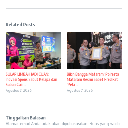
Related Posts
SULAP LIMBAH JADI CUAN:
Bikin Bangga Mataram! Polresta
Inovasi Spons Sabut Kelapa dan
Mataram Resmi Sabet Predikat
Sabun Cair ...
‘Pela ...
Agustus 7, 2026
Agustus 7, 2026
Tinggalkan Balasan
Alamat email Anda tidak akan dipublikasikan.
Ruas yang wajib