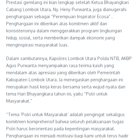
Prestasi gemilang ini kian lengkap setelah Ketua Bhayangkari
Cabang Lombok Utara, Ny. Heny Purwanta, juga dianugerahi
penghargaan sebagai “Perempuan Inspirator Ecosa” .
Penghargaan ini diberikan atas komitmen aktif dan
konsistensinya dalam menggerakkan program lingkungan
hidup, sosial, serta memberikan dampak ekonomi yang
menginspirasi masyarakat luas.
Dalam sambutannya, Kapolres Lombok Utara Polda NTB, AKBP
Agus Purwanta menyampaikan rasa terima kasih yang
mendalam atas apresiasi yang diberikan oleh Pemerintah
Kabupaten Lombok Utara. Ia menegaskan penghargaan ini
merupakan hasil kerja keras bersama serta wujud nyata dari
tema Hari Bhayangkara tahun ini, yaitu “Polri untuk
Masyarakat.”
“Tema ‘Polri untuk Masyarakat’ adalah pengingat sekaligus
komitmen komprehensif bahwa seluruh pelaksanaan tugas
Polri harus berorientasi pada kepentingan masyarakat.
Penghargaan ini menjadi motivasi bagi kami untuk terus hadir