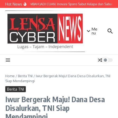
Lewati ke konten
Hot News
SULAP LIMBAH JADI CUAN: Inovasi Spons Sabut Kelapa dan Sabun Ca
Me
nu
Home
/
Berita TNI
/
Iwur Bergerak Maju! Dana Desa Disalurkan, TNI
Siap Mendampingi
Berita TNI
Iwur Bergerak Maju! Dana Desa
Disalurkan, TNI Siap
Mendampingi