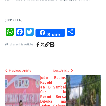
(Orik / LCN)
WhatsApp
Facebook
Twitter
Share
Share
Share this Article
Previous Article
Next Article
Judo
Babins
Kapold
a
a NTB
Sambel
Cup
ia
Resmi
Bersa
Dibuka
ma
, Irjen
Polmas