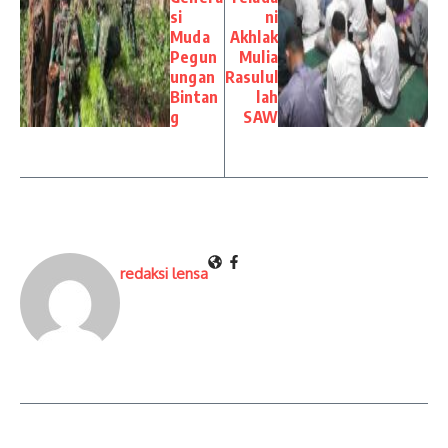
si
ni
Muda
Akhlak
Pegun
Mulia
ungan
Rasulul
Bintan
lah
g
SAW
redaksi lensa