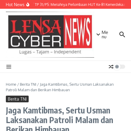
Lewati ke konten
Hot News
Danbrigif TP 31/PS: Meriahnya Perlombaan HUT Ke-81 Kemerdekaan R
Me
nu
Home
/
Berita TNI
/
Jaga Kamtibmas, Sertu Usman Laksanakan
Patroli Malam dan Berikan Himbauan
Berita TNI
Jaga Kamtibmas, Sertu Usman
Laksanakan Patroli Malam dan
Berikan Himbauan