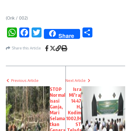
(Orik / 002)
WhatsApp
Facebook
Twitter
Share
Share
Share this Article
Previous Article
Next Article
STOP
Isra
Normal
Mi’raj
isasi
1447
Ganja,
H,
Mari
Kodim
Selama
1002/H
tkan
ST
Genera
Telada