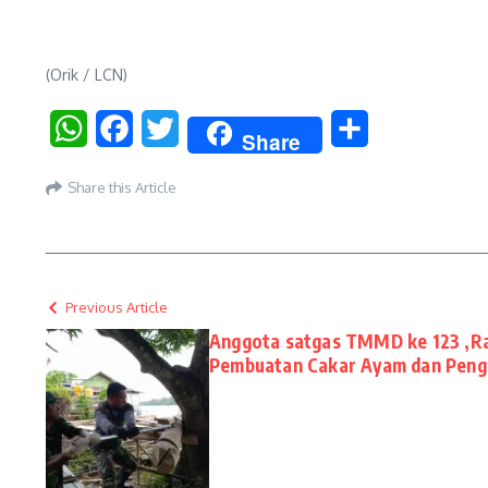
(Orik / LCN)
WhatsApp
Facebook
Twitter
Share
Share
Share this Article
Previous Article
Anggota satgas TMMD ke 123 ,Ra
Pembuatan Cakar Ayam dan Penge