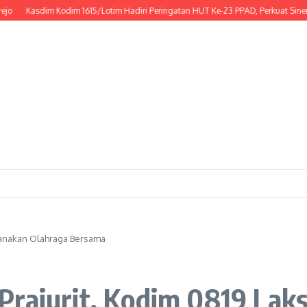
asdim Kodim 1615/Lotim Hadiri Peringatan HUT Ke-23 PPAD, Perkuat Sinergi Duk
sanakan Olahraga Bersama
Prajurit, Kodim 0819 Lak