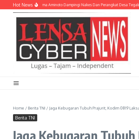
Lewati ke konten
Hot News
an Stunting, Serma Aminoto Dampingi Nakes Dan Perangkat Desa Tegalrejo
K
Home
/
Berita TNI
/
Jaga Kebugaran Tubuh Prajurit, Kodim 0819 Lak
Berita TNI
Jaga Kebugaran Tubuh 