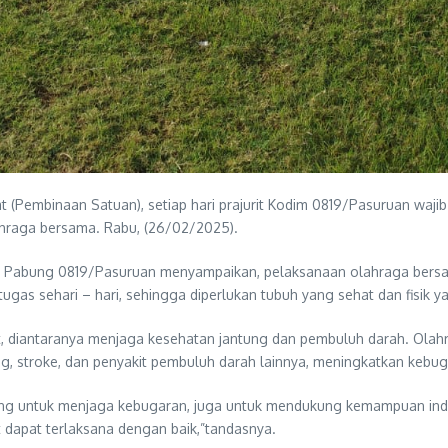
Pembinaan Satuan), setiap hari prajurit Kodim 0819/Pasuruan wajib
ahraga bersama. Rabu, (26/02/2025).
 Pabung 0819/Pasuruan menyampaikan, pelaksanaan olahraga bersam
as sehari – hari, sehingga diperlukan tubuh yang sehat dan fisik y
, diantaranya menjaga kesehatan jantung dan pembuluh darah. Olah
tung, stroke, dan penyakit pembuluh darah lainnya, meningkatkan kebu
g untuk menjaga kebugaran, juga untuk mendukung kemampuan indi
t dapat terlaksana dengan baik,”tandasnya.