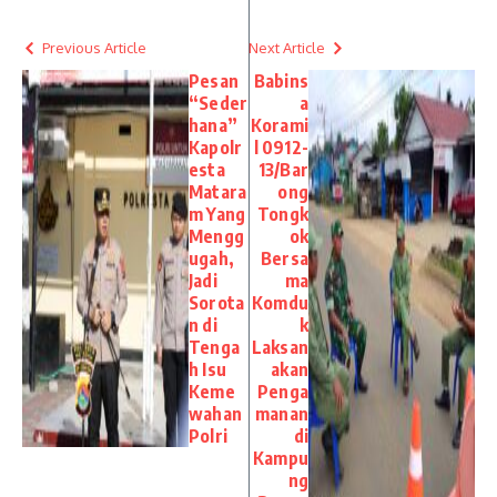
Previous Article
Next Article
Pesan
Babins
“Seder
a
hana”
Korami
Kapolr
l 0912-
esta
13/Bar
Matara
ong
m Yang
Tongk
Mengg
ok
ugah,
Bersa
Jadi
ma
Sorota
Komdu
n di
k
Tenga
Laksan
h Isu
akan
Keme
Penga
wahan
manan
Polri
di
Kampu
ng