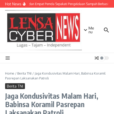
Lewati ke konten
Hot News
TNI AD dan Empat Pemda Sepakati Pengelolaan Sampah Berbasis Tek
Me
nu
Home
/
Berita TNI
/
Jaga Kondusivitas Malam Hari, Babinsa Koramil
Pasrepan Laksanakan Patroli
Berita TNI
Jaga Kondusivitas Malam Hari,
Babinsa Koramil Pasrepan
Laksanakan Patroli