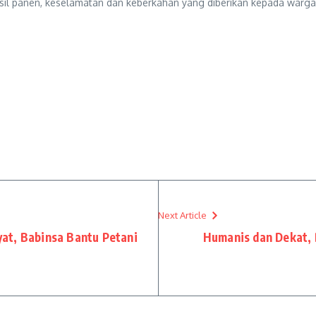
sil panen, keselamatan dan keberkahan yang diberikan kepada warga
Next Article
at, Babinsa Bantu Petani
Humanis dan Dekat, 