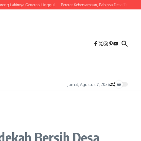
ahirnya Generasi Unggul
Pererat Kebersamaan, Babinsa Desa Tembalang Ajak Wa
Jumat, Agustus 7, 2026
edekah Bersih Desa