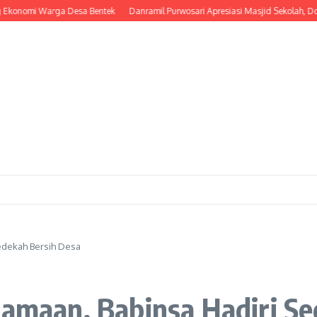
mi Warga Desa Bentek
Danramil Purwosari Apresiasi Masjid Sekolah, Dorong L
Sedekah Bersih Desa
samaan, Babinsa Hadiri S