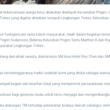
kebersamaan warga terus dilakukan diwilayah Kecamatan Prigen. Hal 
 Tretes yang digelar dimakam sesepuh Lingkungan Tretes, Kelurahan 
nsur Forkopimcam serta tokoh masyarakat. Hadir dalam kegiatan te
h Prigen Sudarsono, Babinsa Kelurahan Prigen Sertu Marthen K dan K
syarakat Lingkungan Tretes.
datang dari pihak swasta, diantaranya GM Inna Hotel Roy Chan dan G
s terselenggaranya tradisi sedekah bumi yang dinilai sebagai waris
na menjadi bagian dari kearifan lokal yang mempererat persaudaraan ma
motivasi bagi generasi muda untuk terus menjaga dan mengembangka
yata dukungan TNI terhadap pelestarian budaya daerah sekaligus me