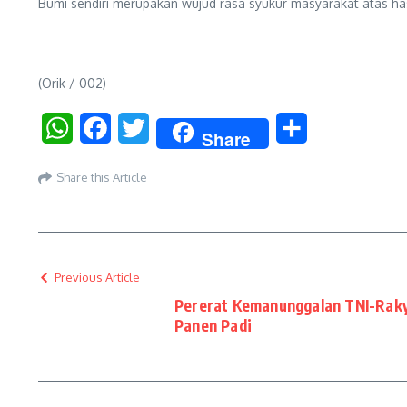
Bumi sendiri merupakan wujud rasa syukur masyarakat atas ha
(Orik / 002)
WhatsApp
Facebook
Twitter
Share
Share
Share this Article
Previous Article
Pererat Kemanunggalan TNI-Raky
Panen Padi