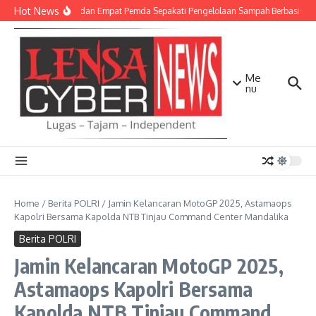
Lewati ke konten
Hot News
TNI AD dan Empat Pemda Sepakati Pengelolaan Sampah Berbasis Tek
Me
nu
Home
/
Berita POLRI
/
Jamin Kelancaran MotoGP 2025, Astamaops
Kapolri Bersama Kapolda NTB Tinjau Command Center Mandalika
Berita POLRI
Jamin Kelancaran MotoGP 2025,
Astamaops Kapolri Bersama
Kapolda NTB Tinjau Command