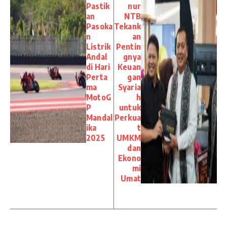
Pastik
nur
an
NTB
Pasoka
Tekank
n
an
Listrik
Pentin
Andal
gnya
di Hari
Keuan
Perta
gan
ma
Syaria
MotoG
h
P
untuk
Mandal
Perkua
ika
t
2025
UMKM
dan
Ekono
mi
Umat