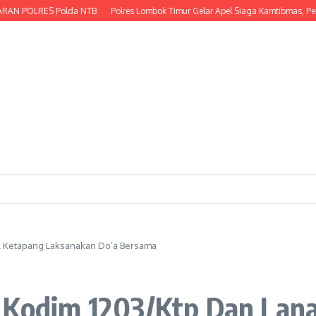
LRES Polda NTB
Polres Lombok Timur Gelar Apel Siaga Kamtibmas, Perkuat K
al Ketapang Laksanakan Do’a Bersama
, Kodim 1203/Ktp Dan Lan