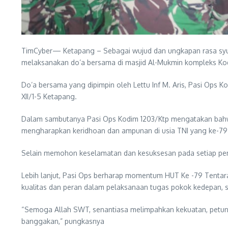
TimCyber— Ketapang – Sebagai wujud dan ungkapan rasa syuk
melaksanakan do’a bersama di masjid Al-Mukmin kompleks Kod
Do’a bersama yang dipimpin oleh Lettu Inf M. Aris, Pasi Ops 
XII/1-5 Ketapang.
Dalam sambutanya Pasi Ops Kodim 1203/Ktp mengatakan bahwa 
mengharapkan keridhoan dan ampunan di usia TNI yang ke-79 
Selain memohon keselamatan dan kesuksesan pada setiap pen
Lebih lanjut, Pasi Ops berharap momentum HUT Ke -79 Tentar
kualitas dan peran dalam pelaksanaan tugas pokok kedepan, s
“Semoga Allah SWT, senantiasa melimpahkan kekuatan, petunj
banggakan,” pungkasnya