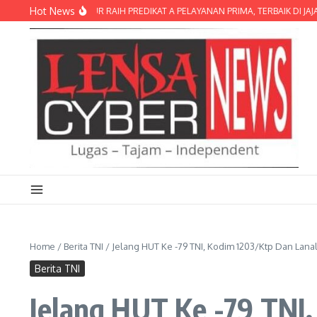
Lewati ke konten
Hot News
 LOMBOK TIMUR RAIH PREDIKAT A PELAYANAN PRIMA, TERBAIK DI JAJARAN PO
Home
/
Berita TNI
/
Jelang HUT Ke -79 TNI, Kodim 1203/Ktp Dan Lan
Berita TNI
Jelang HUT Ke -79 TNI