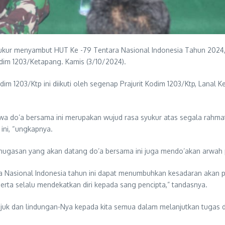
ur menyambut HUT Ke -79 Tentara Nasional Indonesia Tahun 2024, S
im 1203/Ketapang. Kamis (3/10/2024).
Kodim 1203/Ktp ini diikuti oleh segenap Prajurit Kodim 1203/Ktp, Lan
do’a bersama ini merupakan wujud rasa syukur atas segala rahmat,
ini, “ungkapnya.
ugasan yang akan datang do’a bersama ini juga mendo’akan arwah 
a Nasional Indonesia tahun ini dapat menumbuhkan kesadaran akan 
erta selalu mendekatkan diri kepada sang pencipta,” tandasnya.
uk dan lindungan-Nya kepada kita semua dalam melanjutkan tugas da