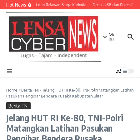
Lewati ke konten
Hot News
TNI-Polri dan Relawan Siaga Karhutla
Densus 88 dan Polres Diliba
Me
nu
Home
/
Berita TNI
/
Jelang HUT RI Ke-80, TNI-Polri Matangkan Latihan
Pasukan Pengibar Bendera Pusaka Kabupaten Blitar
Berita TNI
Jelang HUT RI Ke-80, TNI-Polri
Matangkan Latihan Pasukan
Pengibar Bendera Pusaka