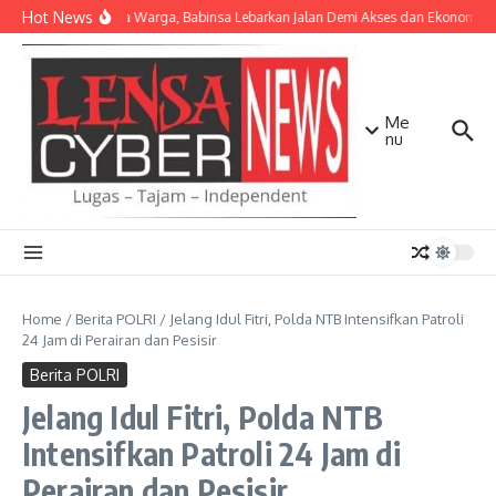
Lewati ke konten
Hot News
Bersama Warga, Babinsa Lebarkan Jalan Demi Akses dan Ekonomi Ma
Me
nu
Home
/
Berita POLRI
/
Jelang Idul Fitri, Polda NTB Intensifkan Patroli
24 Jam di Perairan dan Pesisir
Berita POLRI
Jelang Idul Fitri, Polda NTB
Intensifkan Patroli 24 Jam di
Perairan dan Pesisir