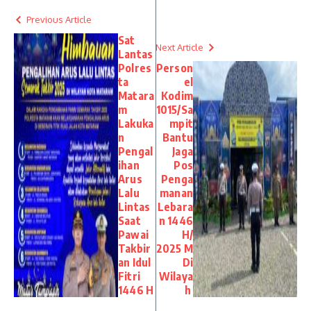
Previous Article
Sat
Next Article
Lantas
Polres
Person
ta
el
Matara
Kodim
m
1015/Sa
Lakuka
mpit
n
Bantu
Pengal
Jaga
ihan
Pos
Arus
Penga
Lalu
manan
Lintas
Lebara
Saat
n 1446
Pawai
H/
Takbir
2025 M
an Idul
Di
Fitri
Wilaya
1446 H
h