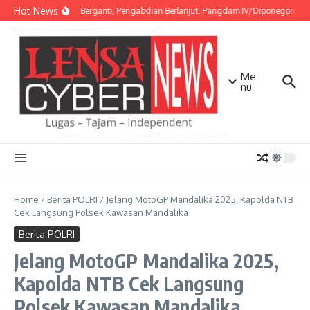
Lewati ke konten
Hot News
Amanah Berganti, Pengabdian Berlanjut, Pangdam IV/Diponegoro Pimp
Me
nu
Home
/
Berita POLRI
/
Jelang MotoGP Mandalika 2025, Kapolda NTB
Cek Langsung Polsek Kawasan Mandalika
Berita POLRI
Jelang MotoGP Mandalika 2025,
Kapolda NTB Cek Langsung
Polsek Kawasan Mandalika