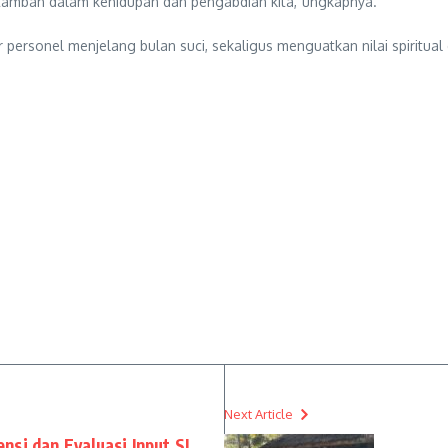
rtambah dalam kehidupan dan pengabdian kita,”ungkapnya.
rsonel menjelang bulan suci, sekaligus menguatkan nilai spiritual
Next Article
si dan Evaluasi Input SI