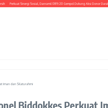
erkuat Sinergi Sosial, Danramil 089/20 Gempol Dukung Aksi Donor Darah
Ribu
t Iman dan Silaturahmi
onel Biddokkes Perkuat I