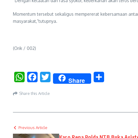
“Dengan ketaatan dan rasa syukur, keberkahan akan terus be
Momentum tersebut sekaligus mempererat kebersamaan antar pe
masyarakat,”tutupnya.
(Orik / 002)
WhatsApp
Facebook
Twitter
Share
Share
Share this Article
Previous Article
Karo Rena Polda NTB Buka Asisten