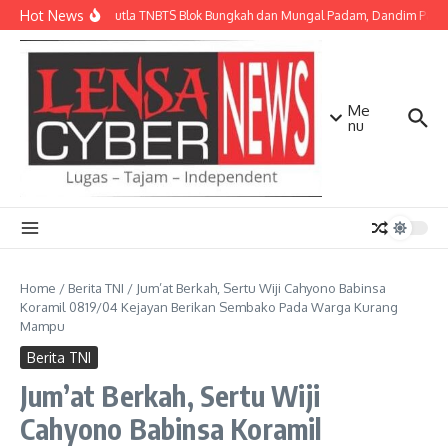
Lewati ke konten
Hot News
Api Karhutla TNBTS Blok Bungkah dan Mungal Padam, Dandim Pasuru
Me
nu
Home
/
Berita TNI
/
Jum’at Berkah, Sertu Wiji Cahyono Babinsa
Koramil 0819/04 Kejayan Berikan Sembako Pada Warga Kurang
Mampu
Berita TNI
Jum’at Berkah, Sertu Wiji
Cahyono Babinsa Koramil