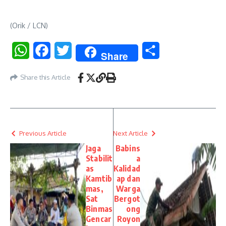
(Orik / LCN)
WhatsApp
Facebook
Twitter
Share
Share
Share this Article
Previous Article
Next Article
Jaga
Babins
Stabilit
a
as
Kalidad
Kamtib
ap dan
mas,
Warga
Sat
Bergot
Binmas
ong
Gencar
Royon