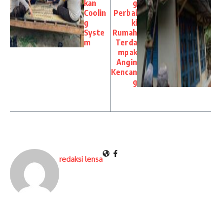
kan
g
Coolin
Perbai
g
ki
Syste
Rumah
m
Terda
mpak
Angin
Kencan
g
redaksi lensa