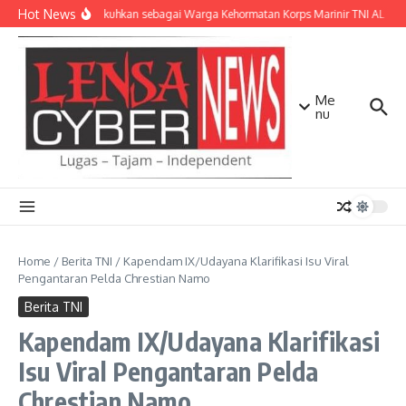
Lewati ke konten
Hot News
Kasad Dikukuhkan sebagai Warga Kehormatan Korps Marinir TNI AL
D
Me
nu
Home
/
Berita TNI
/
Kapendam IX/Udayana Klarifikasi Isu Viral
Pengantaran Pelda Chrestian Namo
Berita TNI
Kapendam IX/Udayana Klarifikasi
Isu Viral Pengantaran Pelda
Chrestian Namo