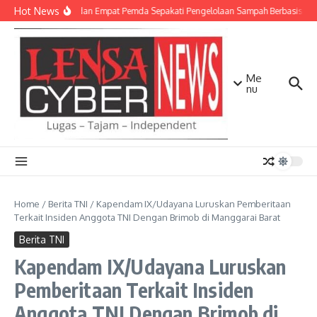
Lewati ke konten
Hot News
TNI AD dan Empat Pemda Sepakati Pengelolaan Sampah Berbasis Tek
Me
nu
Home
/
Berita TNI
/
Kapendam IX/Udayana Luruskan Pemberitaan
Terkait Insiden Anggota TNI Dengan Brimob di Manggarai Barat
Berita TNI
Kapendam IX/Udayana Luruskan
Pemberitaan Terkait Insiden
Anggota TNI Dengan Brimob di