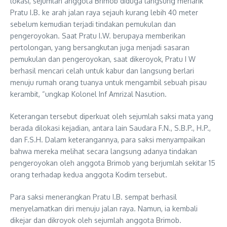
lokasi, sejumlah anggota Brimob diduga langsung menarik
Pratu I.B. ke arah jalan raya sejauh kurang lebih 40 meter
sebelum kemudian terjadi tindakan pemukulan dan
pengeroyokan. Saat Pratu I.W. berupaya memberikan
pertolongan, yang bersangkutan juga menjadi sasaran
pemukulan dan pengeroyokan, saat dikeroyok, Pratu I W
berhasil mencari celah untuk kabur dan langsung berlari
menuju rumah orang tuanya untuk mengambil sebuah pisau
kerambit, “ungkap Kolonel Inf Amrizal Nasution.
Keterangan tersebut diperkuat oleh sejumlah saksi mata yang
berada dilokasi kejadian, antara lain Saudara F.N., S.B.P., H.P.,
dan F.S.H. Dalam keterangannya, para saksi menyampaikan
bahwa mereka melihat secara langsung adanya tindakan
pengeroyokan oleh anggota Brimob yang berjumlah sekitar 15
orang terhadap kedua anggota Kodim tersebut.
Para saksi menerangkan Pratu I.B. sempat berhasil
menyelamatkan diri menuju jalan raya. Namun, ia kembali
dikejar dan dikroyok oleh sejumlah anggota Brimob.