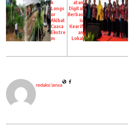
k
atan
Longs
Digital
or
Berbas
Akibat
is
Cuaca
Kearif
Ekstre
an
m
Lokal
redaksi lensa