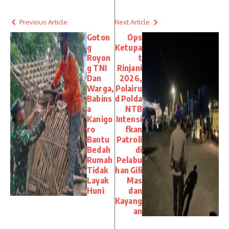
Previous Article
Next Article
Goton
Ops
g
Ketupa
Royon
t
g TNI
Rinjani
Dan
2026,
Warga,
Polairu
Babins
d Polda
a
NTB
Kanigo
Intensi
ro
fkan
Bantu
Patroli
Bedah
di
Rumah
Pelabu
Tidak
han Gili
Layak
Mas
Huni
dan
Kayang
an