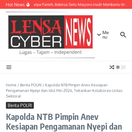
Lewati ke konten
Hot News
Ikhlas Tanpa Pamrih, Babinsa Sertu Maryono Hadir Membantu Masy
Me
nu
Home
/
Berita POLRI
/
Kapolda NTB Pimpin Anev Kesiapan
Pengamanan Nyepi dan Idul Fitri 2026, Tekankan Kolaborasi Lintas
Sektoral
Berita POLRI
Kapolda NTB Pimpin Anev
Kesiapan Pengamanan Nyepi dan