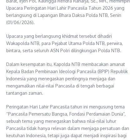
Barat, Irjen Pol. Kalingga Rendra Raharja, SE., MH., memimpin
Upacara Peringatan Hari Lahir Pancasila Tahun 2026 yang
berlangsung di Lapangan Bhara Daksa Polda NTB, Senin
(01/06/2026).
Upacara yang berlangsung khidmat tersebut dihadiri
Wakapolda NTB, para Pejabat Utama Polda NTB, perwira,
bintara, serta seluruh ASN Polri dilingkungan Polda NTB.
Dalam kesempatan itu, Kapolda NTB membacakan amanat
Kepala Badan Pembinaan Ideologi Pancasila (BPIP) Republik
Indonesia yang menegaskan pentingnya menjaga dan
mengamalkan nilai-nilai Pancasila di tengah berbagai
tantangan zaman.
Peringatan Hari Lahir Pancasila tahun ini mengusung tema
“Pancasila Pemersatu Bangsa, Fondasi Perdamaian Dunia”,
sebuah tema yang menegaskan bahwa nilai-nilai luhur
Pancasila tidak hanya relevan dalam menjaga persatuan dan
keutuhan Indonesia, tetapi juga dapat menjadi inspirasi bagi