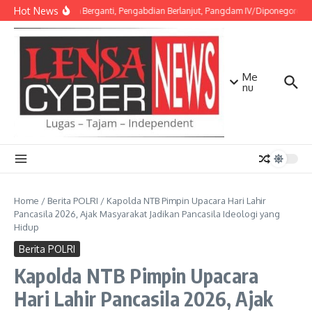
Lewati ke konten
Hot News
Amanah Berganti, Pengabdian Berlanjut, Pangdam IV/Diponegoro Pim
Me
nu
Home
/
Berita POLRI
/
Kapolda NTB Pimpin Upacara Hari Lahir
Pancasila 2026, Ajak Masyarakat Jadikan Pancasila Ideologi yang
Hidup
Berita POLRI
Kapolda NTB Pimpin Upacara
Hari Lahir Pancasila 2026, Ajak