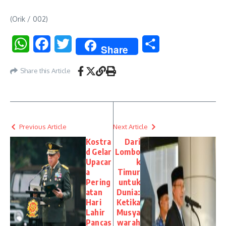
(Orik / 002)
WhatsApp
Facebook
Twitter
Share
Share
Share this Article
Previous Article
Next Article
Kostra
Dari
d Gelar
Lombo
Upacar
k
a
Timur
Pering
untuk
atan
Dunia:
Hari
Ketika
Lahir
Musya
Pancas
warah