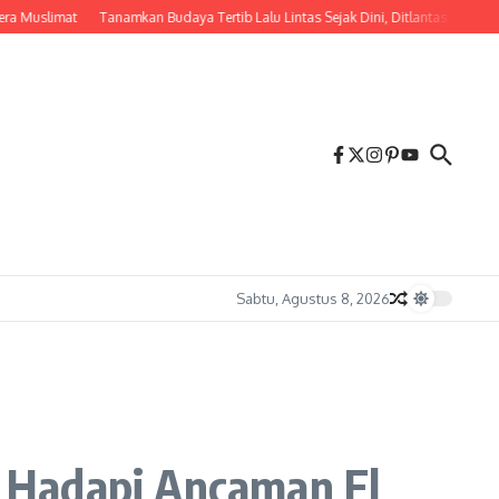
limat
Tanamkan Budaya Tertib Lalu Lintas Sejak Dini, Ditlantas Polda NTB Edu
Sabtu, Agustus 8, 2026
i, Hadapi Ancaman El