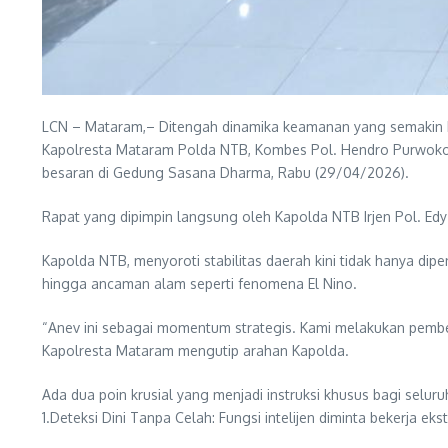
LCN – Mataram,– Ditengah dinamika keamanan yang semakin k
Kapolresta Mataram Polda NTB, Kombes Pol. Hendro Purwoko S.
besaran di Gedung Sasana Dharma, Rabu (29/04/2026).
Rapat yang dipimpin langsung oleh Kapolda NTB Irjen Pol. Edy M
Kapolda NTB, menyoroti stabilitas daerah kini tidak hanya dipen
hingga ancaman alam seperti fenomena El Nino.
“Anev ini sebagai momentum strategis. Kami melakukan pembenah
Kapolresta Mataram mengutip arahan Kapolda.
Ada dua poin krusial yang menjadi instruksi khusus bagi seluruh
1.Deteksi Dini Tanpa Celah: Fungsi intelijen diminta bekerja 