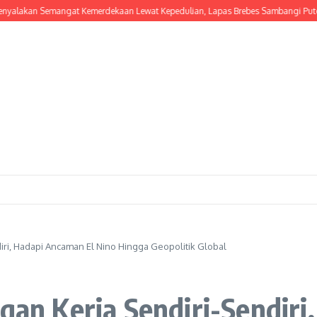
n Semangat Kemerdekaan Lewat Kepedulian, Lapas Brebes Sambangi Putera Mus
diri, Hadapi Ancaman El Nino Hingga Geopolitik Global
ngan Kerja Sendiri-Sendir