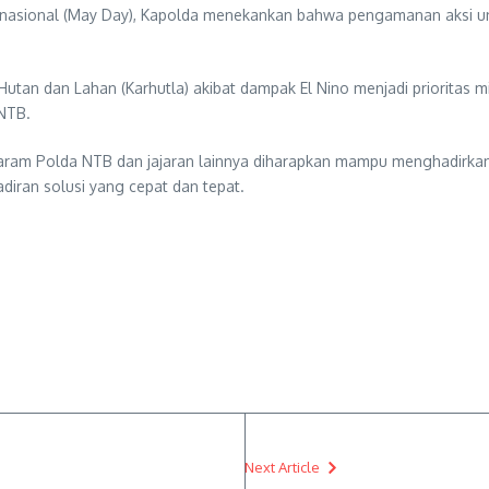
ernasional (May Day), Kapolda menekankan bahwa pengamanan aksi un
tan dan Lahan (Karhutla) akibat dampak El Nino menjadi prioritas mi
 NTB.
ataram Polda NTB dan jajaran lainnya diharapkan mampu menghadirka
hadiran solusi yang cepat dan tepat.
Next Article