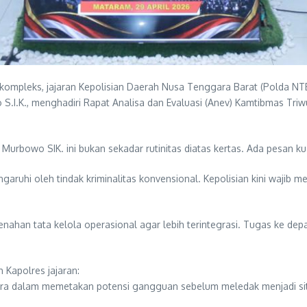
ompleks, jajaran Kepolisian Daerah Nusa Tenggara Barat (Polda NT
I.K., menghadiri Rapat Analisa dan Evaluasi (Anev) Kamtibmas Triwu
urbowo SIK. ini bukan sekadar rutinitas diatas kertas. Ada pesan kua
garuhi oleh tindak kriminalitas konvensional. Kepolisian kini wajib m
an tata kelola operasional agar lebih terintegrasi. Tugas ke depan h
 Kapolres jajaran:
ekstra dalam memetakan potensi gangguan sebelum meledak menjadi situ