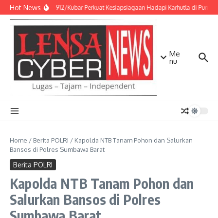
Lewati ke konten
Hot News
Kodim 0912/Kubar Perkuat Kesiapsiagaan Hadapi Karhutla di Punca
Me
nu
Home
/
Berita POLRI
/
Kapolda NTB Tanam Pohon dan Salurkan
Bansos di Polres Sumbawa Barat
Berita POLRI
Kapolda NTB Tanam Pohon dan
Salurkan Bansos di Polres
Sumbawa Barat