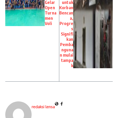
Gelar
untuk
Open
Korban
Turna
Bencan
men
a,
Voli
Progre
s
Signifi
kan
Pemba
nguna
n mulai
tampa
k
redaksi lensa