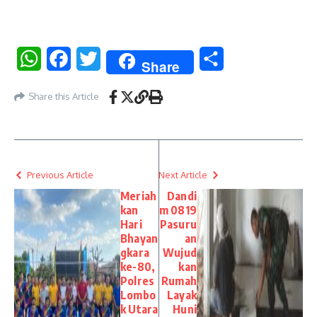
WhatsApp
Facebook
Twitter
Share
Share
Share this Article
Previous Article
Next Article
Meriah
Dandi
kan
m 0819
Hari
Pasuru
Bhayan
an
gkara
Wujud
ke-80,
kan
Polres
Rumah
Lombo
Layak
k Utara
Huni