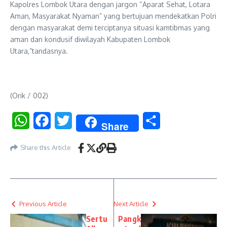
Kapolres Lombok Utara dengan jargon “Aparat Sehat, Lotara
Aman, Masyarakat Nyaman” yang bertujuan mendekatkan Polri
dengan masyarakat demi terciptanya situasi kamtibmas yang
aman dan kondusif diwilayah Kabupaten Lombok
Utara,”tandasnya.
(Orik / 002)
WhatsApp
Facebook
Twitter
Share
Share
Share this Article
Previous Article
Next Article
Sertu
Pangk