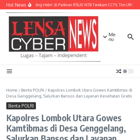
Lewati ke konten
Hot News
Aksi ‘Maling Helm’ di Parkiran RSUD NTB Terekam CCTV, Tim URC Mat
Me
nu
Home
/
Berita POLRI
/
Kapolres Lombok Utara Gowes Kamtibmas di
Desa Genggelang, Salurkan Bansos dan Layanan Kesehatan Gratis
Berita POLRI
Kapolres Lombok Utara Gowes
Kamtibmas di Desa Genggelang,
Salurkan Bansos dan Layanan