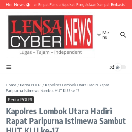
Lewati ke konten
Hot News
TNI AD dan Empat Pemda Sepakati Pengelolaan Sampah Berbasis Tekn
Me
nu
Home
/
Berita POLRI
/
Kapolres Lombok Utara Hadiri Rapat
Paripurna Istimewa Sambut HUT KLU ke-17
Berita POLRI
Kapolres Lombok Utara Hadiri
Rapat Paripurna Istimewa Sambut
HUT KLU ke-17