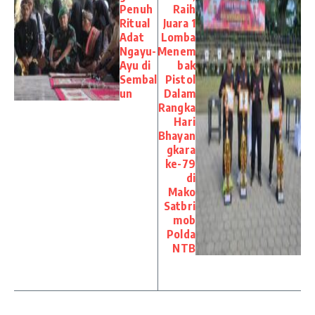
Penuh
Raih
Ritual
Juara 1
Adat
Lomba
Ngayu-
Menem
Ayu di
bak
Sembal
Pistol
un
Dalam
Rangka
Hari
Bhayan
gkara
ke-79
di
Mako
Satbri
mob
Polda
NTB