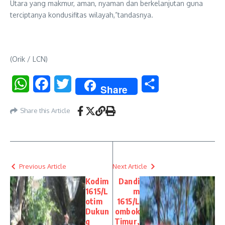
Utara yang makmur, aman, nyaman dan berkelanjutan guna
terciptanya kondusifitas wilayah,”tandasnya.
(Orik / LCN)
WhatsApp
Facebook
Twitter
Share
Share
Share this Article
Previous Article
Next Article
Kodim
Dandi
1615/L
m
otim
1615/L
Dukun
ombok
g
Timur,