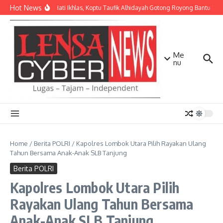
Lewati ke konten
Hot News
Dengan Hati Ikhlas, Koptu Taufik Alhidayah Gotong Royong Bantu W
Me
nu
Home
/
Berita POLRI
/
Kapolres Lombok Utara Pilih Rayakan Ulang
Tahun Bersama Anak-Anak SLB Tanjung
Berita POLRI
Kapolres Lombok Utara Pilih
Rayakan Ulang Tahun Bersama
Anak-Anak SLB Tanjung