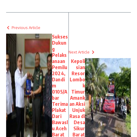
Previous Article
Sukses
Dukun
g
Next Article
Pelaks
anaan
Kepoli
Pemilu
sian
2024,
Resor
Dandi
Lombo
m
k
0105/A
Timur
bar
Amank
Terima
an Aksi
Plakat
Unjuk
Dari
Rasa di
Bawasl
Desa
u Aceh
Sikur
Barat
Barat