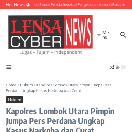
Lewati ke konten
Hot News
TNI AD dan Empat Pemda Sepakati Pengelolaan Sampah Berbasis Tekn
Me
nu
Home
/
Hukrim
/
Kapolres Lombok Utara Pimpin Jumpa Pers
Perdana Ungkap Kasus Narkoba dan Curat
Hukrim
Kapolres Lombok Utara Pimpin
Jumpa Pers Perdana Ungkap
Kasus Narkoba dan Curat