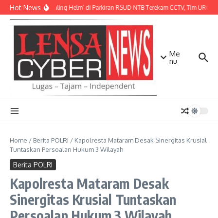
Lewati ke konten
Hot News
Aksi ‘Maling Helm’ di Parkiran RSUD NTB Terekam CCTV, Tim URC Mat
Me
nu
Home
/
Berita POLRI
/
Kapolresta Mataram Desak Sinergitas Krusial
Tuntaskan Persoalan Hukum 3 Wilayah
Berita POLRI
Kapolresta Mataram Desak
Sinergitas Krusial Tuntaskan
Persoalan Hukum 3 Wilayah