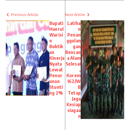
Previous Article
Next Article
Bupati
Latiha
Haerul
n
Warisi
Penan
n
ggulan
Buktik
gan
an
Bencan
Kinerja
a Alam
Nyata
Selesai
Lewat
,
Penur
Korem
unan
162/W
Stunti
B
ng 2%
Tetap
Jaga
Kesiap
siagaa
n