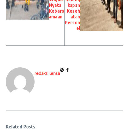
Nyata
kapan
Kebers
Keseh
amaan
atan
Person
el
redaksi lensa
Related Posts