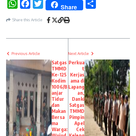
WhatsApp
Facebook
Twitter
Share
Share
Share this Article
Previous Article
Next Article
Satgas
Perkua
TMMD
t
Ke-125
Kerjas
Kodim
ama di
1006/B
Lapang
anjar
an,
Tidur
Danki
dan
Satgas
Makan
TMMD
Bersa
Pimpin
ma
Apel
Warga:
Cek
Wujud
Keleng