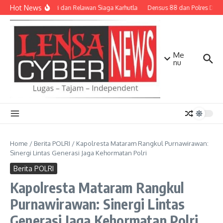
Lewati ke konten
Hot News
TNI-Polri dan Relawan Siaga Karhutla
Densus 88 dan Polres Diliba
Me
nu
Home
/
Berita POLRI
/
Kapolresta Mataram Rangkul Purnawirawan:
Sinergi Lintas Generasi Jaga Kehormatan Polri
Berita POLRI
Kapolresta Mataram Rangkul
Purnawirawan: Sinergi Lintas
Generasi Jaga Kehormatan Polri