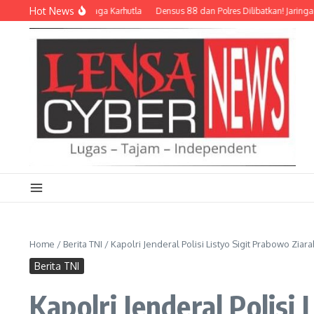
Lewati ke konten
Hot News
i dan Relawan Siaga Karhutla
Densus 88 dan Polres Dilibatkan! Jaringan Siber 
Home
/
Berita TNI
/
Kapolri Jenderal Polisi Listyo Sigit Prabowo Zia
Berita TNI
Kapolri Jenderal Polis