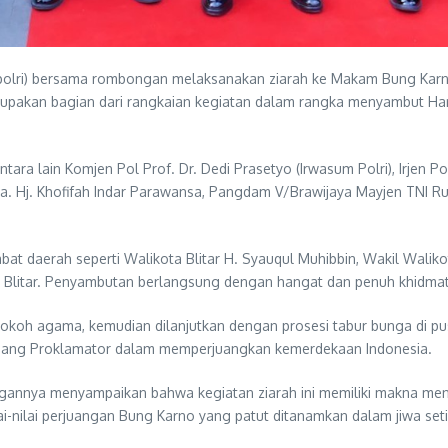
 (Kapolri) bersama rombongan melaksanakan ziarah ke Makam Bung Karno
rupakan bagian dari rangkaian kegiatan dalam rangka menyambut Hari 
ntara lain Komjen Pol Prof. Dr. Dedi Prasetyo (Irwasum Polri), Irjen 
ra. Hj. Khofifah Indar Parawansa, Pangdam V/Brawijaya Mayjen TNI Rud
bat daerah seperti Walikota Blitar H. Syauqul Muhibbin, Wakil Walikot
 Blitar. Penyambutan berlangsung dengan hangat dan penuh khidmat
tokoh agama, kemudian dilanjutkan dengan prosesi tabur bunga di pu
r sang Proklamator dalam memperjuangkan kemerdekaan Indonesia.
gannya menyampaikan bahwa kegiatan ziarah ini memiliki makna mend
i-nilai perjuangan Bung Karno yang patut ditanamkan dalam jiwa set