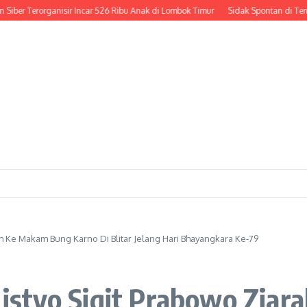
Terorganisir Incar 526 Ribu Anak di Lombok Timur
Sidak Spontan di Tengah Jal
rah Ke Makam Bung Karno Di Blitar Jelang Hari Bhayangkara Ke-79
i Listyo Sigit Prabowo Zi