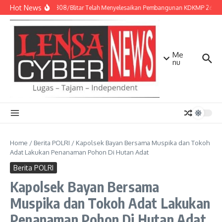
Lewati ke konten
Hot News
Kodim 0808/Blitar Telah Menyelesaikan Pembangunan KDKMP 260 Titik 
Me
nu
Home
/
Berita POLRI
/
Kapolsek Bayan Bersama Muspika dan Tokoh
Adat Lakukan Penanaman Pohon Di Hutan Adat
Berita POLRI
Kapolsek Bayan Bersama
Muspika dan Tokoh Adat Lakukan
Penanaman Pohon Di Hutan Adat