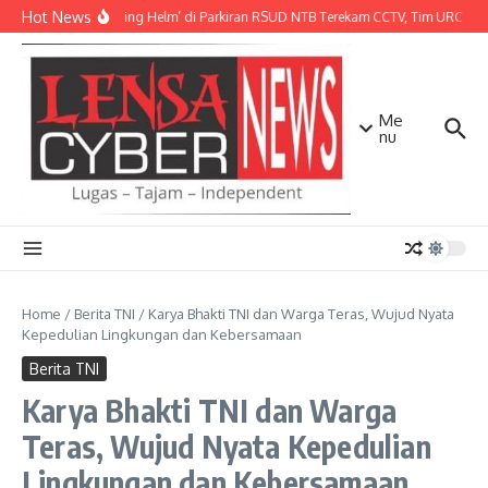
Lewati ke konten
Hot News
Aksi ‘Maling Helm’ di Parkiran RSUD NTB Terekam CCTV, Tim URC Mata
Me
nu
Home
/
Berita TNI
/
Karya Bhakti TNI dan Warga Teras, Wujud Nyata
Kepedulian Lingkungan dan Kebersamaan
Berita TNI
Karya Bhakti TNI dan Warga
Teras, Wujud Nyata Kepedulian
Lingkungan dan Kebersamaan