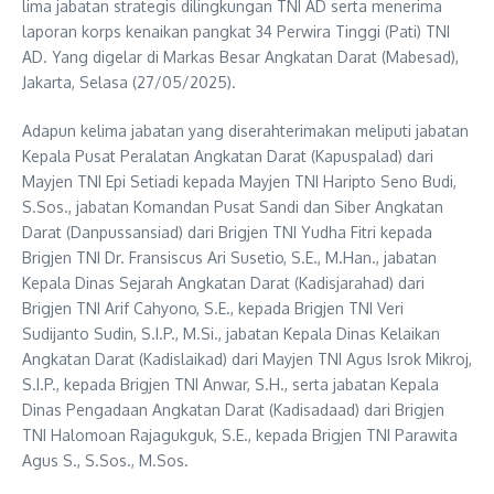
lima jabatan strategis dilingkungan TNI AD serta menerima
laporan korps kenaikan pangkat 34 Perwira Tinggi (Pati) TNI
AD. Yang digelar di Markas Besar Angkatan Darat (Mabesad),
Jakarta, Selasa (27/05/2025).
Adapun kelima jabatan yang diserahterimakan meliputi jabatan
Kepala Pusat Peralatan Angkatan Darat (Kapuspalad) dari
Mayjen TNI Epi Setiadi kepada Mayjen TNI Haripto Seno Budi,
S.Sos., jabatan Komandan Pusat Sandi dan Siber Angkatan
Darat (Danpussansiad) dari Brigjen TNI Yudha Fitri kepada
Brigjen TNI Dr. Fransiscus Ari Susetio, S.E., M.Han., jabatan
Kepala Dinas Sejarah Angkatan Darat (Kadisjarahad) dari
Brigjen TNI Arif Cahyono, S.E., kepada Brigjen TNI Veri
Sudijanto Sudin, S.I.P., M.Si., jabatan Kepala Dinas Kelaikan
Angkatan Darat (Kadislaikad) dari Mayjen TNI Agus Isrok Mikroj,
S.I.P., kepada Brigjen TNI Anwar, S.H., serta jabatan Kepala
Dinas Pengadaan Angkatan Darat (Kadisadaad) dari Brigjen
TNI Halomoan Rajagukguk, S.E., kepada Brigjen TNI Parawita
Agus S., S.Sos., M.Sos.