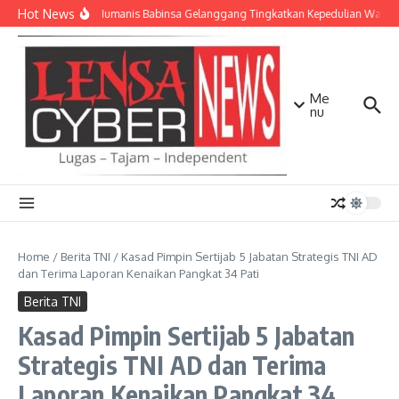
Lewati ke konten
Hot News
Patroli Humanis Babinsa Gelanggang Tingkatkan Kepedulian Warga
Me
nu
Home
/
Berita TNI
/
Kasad Pimpin Sertijab 5 Jabatan Strategis TNI AD
dan Terima Laporan Kenaikan Pangkat 34 Pati
Berita TNI
Kasad Pimpin Sertijab 5 Jabatan
Strategis TNI AD dan Terima
Laporan Kenaikan Pangkat 34