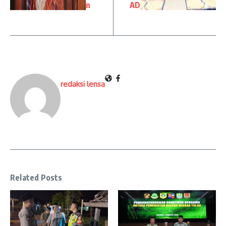
n
AD
redaksi lensa
Related Posts