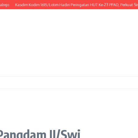
Kasdim Kodim 1615/Lotim Hadiri Peringatan HUT Ke-23 PPAD, Perkuat Sinergi Du
 Pangdam II/Swj