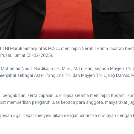
 TNI Maruli Simanjuntak M.Sc., memimpin Serah Terima Jabatan (Sert
Pusat, Jum’at (21/02/2025).
Mohamad Naudi Nurdika, S.I.P., M.Si., M.Tr.(Han) kepada Mayjen TN
an menjabat sebagai Aster Panglima TNI dan Mayjen TNI Ujang Darwis,
 pengabdian, serta capaian luar biasa selama memimpin Kodam II/Sr
apat memberikan pengaruh luas kepada para anggota, masyarakat ju
erpesan agar cepat menyesuaikan dengan dinamika diwilayah dengan 