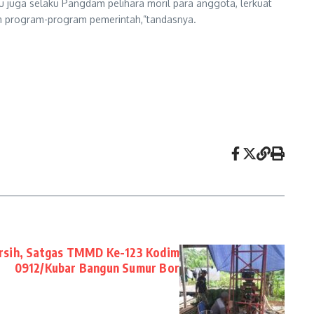
u juga selaku Pangdam pelihara moril para anggota, lerkuat
lam program-program pemerintah,”tandasnya.
ersih, Satgas TMMD Ke-123 Kodim
0912/Kubar Bangun Sumur Bor