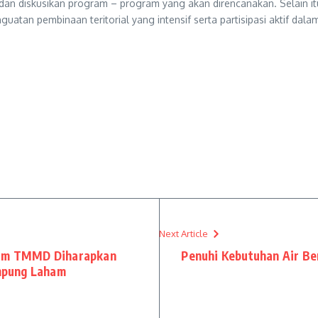
 dan diskusikan program – program yang akan direncanakan. Selain it
uatan pembinaan teritorial yang intensif serta partisipasi aktif da
Next Article
gram TMMD Diharapkan
Penuhi Kebutuhan Air B
mpung Laham