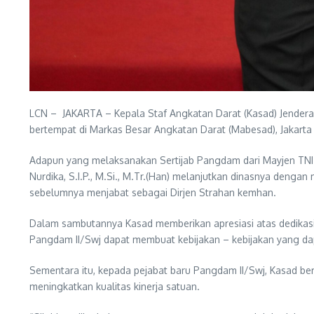
LCN – JAKARTA – Kepala Staf Angkatan Darat (Kasad) Jenderal
bertempat di Markas Besar Angkatan Darat (Mabesad), Jakarta 
Adapun yang melaksanakan Sertijab Pangdam dari Mayjen TNI 
Nurdika, S.I.P., M.Si., M.Tr.(Han) melanjutkan dinasnya deng
sebelumnya menjabat sebagai Dirjen Strahan kemhan.
Dalam sambutannya Kasad memberikan apresiasi atas dedikasi,
Pangdam II/Swj dapat membuat kebijakan – kebijakan yang d
Sementara itu, kepada pejabat baru Pangdam II/Swj, Kasad b
meningkatkan kualitas kinerja satuan.