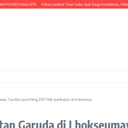
ES Polda NTB
Polres Lombok Timur Gelar Apel Siaga Kamtibmas, Perkuat Kesi
, Tandai Launching 200 Titik Jembatan di Indonesia
tan Garuda di Lhokseuma