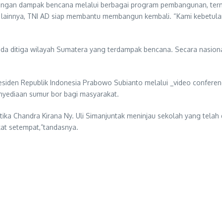
langan dampak bencana melalui berbagai program pembangunan, term
ana lainnya, TNI AD siap membantu membangun kembali. “Kami kebetul
ruda ditiga wilayah Sumatera yang terdampak bencana. Secara nasio
siden Republik Indonesia Prabowo Subianto melalui _video conferen
nyediaan sumur bor bagi masyarakat.
ika Chandra Kirana Ny. Uli Simanjuntak meninjau sekolah yang telah 
at setempat,”tandasnya.