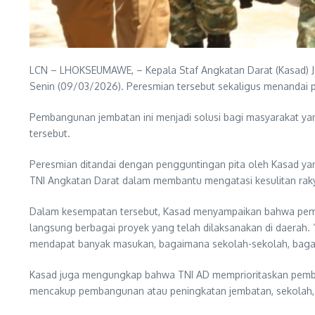
LCN – LHOKSEUMAWE, – Kepala Staf Angkatan Darat (Kasad) J
Senin (09/03/2026). Peresmian tersebut sekaligus menandai pe
Pembangunan jembatan ini menjadi solusi bagi masyarakat yan
tersebut.
Peresmian ditandai dengan pengguntingan pita oleh Kasad yan
TNI Angkatan Darat dalam membantu mengatasi kesulitan raky
Dalam kesempatan tersebut, Kasad menyampaikan bahwa pemba
langsung berbagai proyek yang telah dilaksanakan di daerah. “K
mendapat banyak masukan, bagaimana sekolah-sekolah, bagaima
Kasad juga mengungkap bahwa TNI AD memprioritaskan pembangu
mencakup pembangunan atau peningkatan jembatan, sekolah, pe