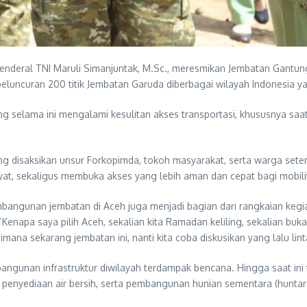
enderal TNI Maruli Simanjuntak, M.Sc., meresmikan Jembatan Gantu
luncuran 200 titik Jembatan Garuda diberbagai wilayah Indonesia ya
g selama ini mengalami kesulitan akses transportasi, khususnya saa
g disaksikan unsur Forkopimda, tokoh masyarakat, serta warga sete
at, sekaligus membuka akses yang lebih aman dan cepat bagi mobili
ngunan jembatan di Aceh juga menjadi bagian dari rangkaian kegi
enapa saya pilih Aceh, sekalian kita Ramadan keliling, sekalian buka 
na sekarang jembatan ini, nanti kita coba diskusikan yang lalu lin
nan infrastruktur diwilayah terdampak bencana. Hingga saat ini tel
nyediaan air bersih, serta pembangunan hunian sementara (huntara)