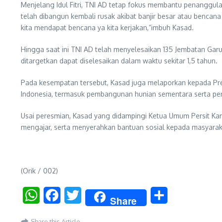
Menjelang Idul Fitri, TNI AD tetap fokus membantu penanggu
telah dibangun kembali rusak akibat banjir besar atau benc
kita mendapat bencana ya kita kerjakan,”imbuh Kasad.
Hingga saat ini TNI AD telah menyelesaikan 135 Jembatan Ga
ditargetkan dapat diselesaikan dalam waktu sekitar 1,5 tahun.
Pada kesempatan tersebut, Kasad juga melaporkan kepada Pre
Indonesia, termasuk pembangunan hunian sementara serta pe
Usai peresmian, Kasad yang didampingi Ketua Umum Persit Kart
mengajar, serta menyerahkan bantuan sosial kepada masyarak
(Orik / 002)
WhatsApp
Facebook
Twitter
Share
Share
Share this Article