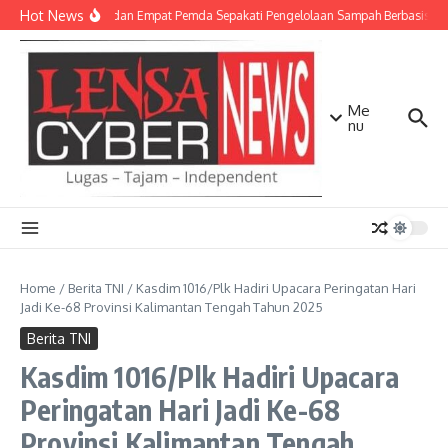
Lewati ke konten
Hot News
TNI AD dan Empat Pemda Sepakati Pengelolaan Sampah Berbasis Tek
Me
nu
Home
/
Berita TNI
/
Kasdim 1016/Plk Hadiri Upacara Peringatan Hari
Jadi Ke-68 Provinsi Kalimantan Tengah Tahun 2025
Berita TNI
Kasdim 1016/Plk Hadiri Upacara
Peringatan Hari Jadi Ke-68
Provinsi Kalimantan Tengah