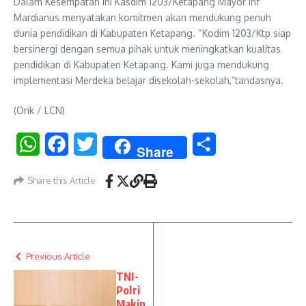
Dalam Kesempatan ini Kasdim 1203/Ketapang Mayor Inf
Mardianus menyatakan komitmen akan mendukung penuh
dunia pendidikan di Kabupaten Ketapang. “Kodim 1203/Ktp siap
bersinergi dengan semua pihak untuk meningkatkan kualitas
pendidikan di Kabupaten Ketapang. Kami juga mendukung
implementasi Merdeka belajar disekolah-sekolah,”tandasnya.
(Orik / LCN)
WhatsApp
Facebook
Twitter
Share
Share
Share this Article
Previous Article
TNI-
Polri
Makin