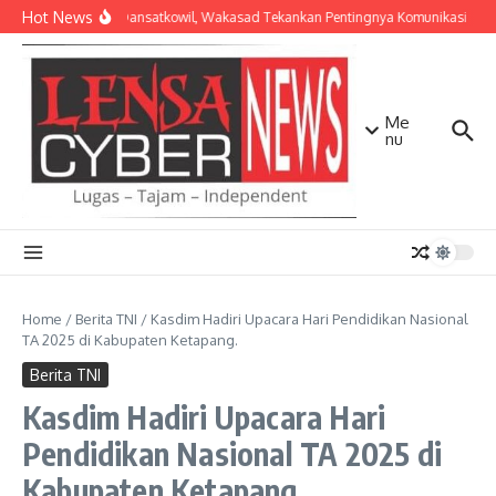
Lewati ke konten
Hot News
Bekali Dansatkowil, Wakasad Tekankan Pentingnya Komunikasi
K
Me
nu
Home
/
Berita TNI
/
Kasdim Hadiri Upacara Hari Pendidikan Nasional
TA 2025 di Kabupaten Ketapang.
Berita TNI
Kasdim Hadiri Upacara Hari
Pendidikan Nasional TA 2025 di
Kabupaten Ketapang.