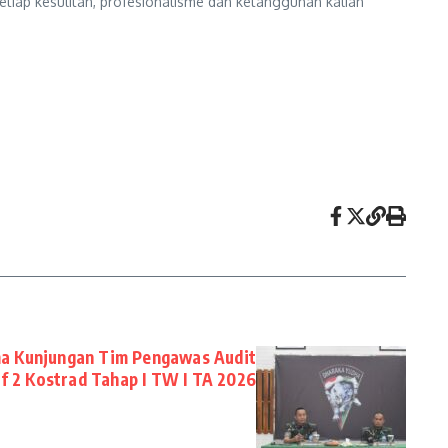
etiap kesulitan, profesionalisme dan ketangguhan kalian
ima Kunjungan Tim Pengawas Audit
vif 2 Kostrad Tahap I TW I TA 2026