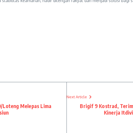
abilitas keamanan, hadir ditengah rakyat dan menjadi solusi bagi s
Next Article
0/Loteng Melepas Lima
Brigif 9 Kostrad, Ter
siun
Kinerja Itdi