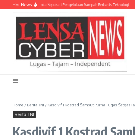
Lewati ke konten
Hot News
 AD dan Empat Pemda Sepakati Pengelolaan Sampah Berbasis Teknologi
Meria
Home
/
Berita TNI
/
Kasdivif 1 Kostrad Sambut Purna Tugas Satgas Raja
Berita TNI
Kasdivif 1 Kostrad Samb