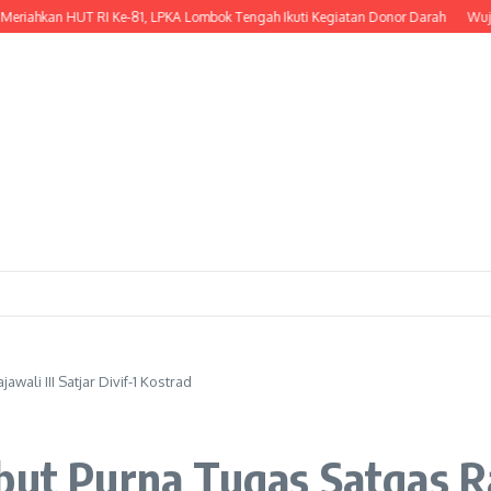
hkan HUT RI Ke-81, LPKA Lombok Tengah Ikuti Kegiatan Donor Darah
Wujud Ke
wali III Satjar Divif-1 Kostrad
ut Purna Tugas Satgas Raja