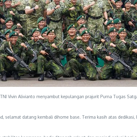
n TNI Vivin Alivianto menyambut kepulangan prajurit Purna Tugas Satga
d, selamat datang kembali dihome base. Terima kasih atas dedikasi, 