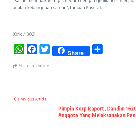
“Kalian menunaikan tugas negara dengan gemilang – menjaga st
adalah kebanggaan satuan”, tambah Kasdivif.
(Orik / 002)
WhatsApp
Facebook
Twitter
Share
Share
Share this Article
Previous Article
Pimpin Korp Raport, Dandim 162
Anggota Yang Melaksanakan Pen