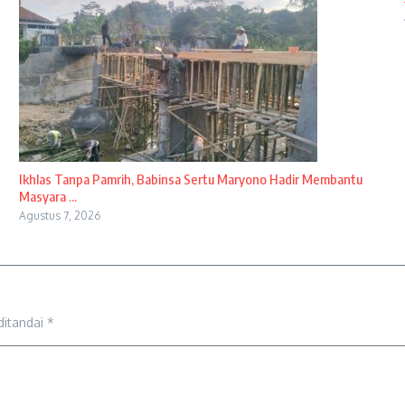
Ikhlas Tanpa Pamrih, Babinsa Sertu Maryono Hadir Membantu
Masyara ...
Agustus 7, 2026
ditandai
*