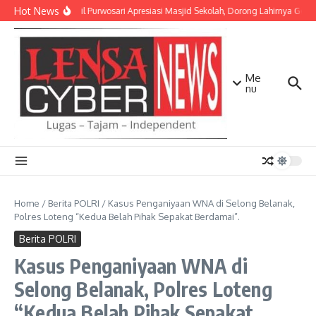
Lewati ke konten
Hot News
Danramil Purwosari Apresiasi Masjid Sekolah, Dorong Lahirnya Gener
Me
nu
Home
/
Berita POLRI
/
Kasus Penganiyaan WNA di Selong Belanak,
Polres Loteng “Kedua Belah Pihak Sepakat Berdamai”.
Berita POLRI
Kasus Penganiyaan WNA di
Selong Belanak, Polres Loteng
“Kedua Belah Pihak Sepakat