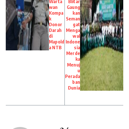
Warta
Blitar
wan
Gaung
Kompa
kan
k
Seman
Donor
gat
Darah
Menga
di
wal
Mapold
Indone
a NTB
sia
Merde
ka
Menuj
u
Perada
ban
Dunia