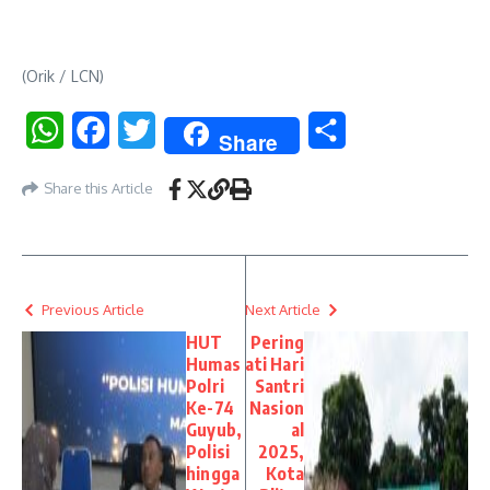
(Orik / LCN)
WhatsApp
Facebook
Twitter
Share
Share
Share this Article
Previous Article
Next Article
HUT
Pering
Humas
ati Hari
Polri
Santri
Ke-74
Nasion
Guyub,
al
Polisi
2025,
hingga
Kota