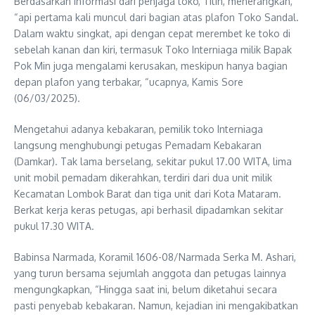
Berdasarkan informasi dari penjaga toko, Titin, menerangkan,
“api pertama kali muncul dari bagian atas plafon Toko Sandal.
Dalam waktu singkat, api dengan cepat merembet ke toko di
sebelah kanan dan kiri, termasuk Toko Interniaga milik Bapak
Pok Min juga mengalami kerusakan, meskipun hanya bagian
depan plafon yang terbakar, “ucapnya, Kamis Sore
(06/03/2025).
Mengetahui adanya kebakaran, pemilik toko Interniaga
langsung menghubungi petugas Pemadam Kebakaran
(Damkar). Tak lama berselang, sekitar pukul 17.00 WITA, lima
unit mobil pemadam dikerahkan, terdiri dari dua unit milik
Kecamatan Lombok Barat dan tiga unit dari Kota Mataram.
Berkat kerja keras petugas, api berhasil dipadamkan sekitar
pukul 17.30 WITA.
Babinsa Narmada, Koramil 1606-08/Narmada Serka M. Ashari,
yang turun bersama sejumlah anggota dan petugas lainnya
mengungkapkan, “Hingga saat ini, belum diketahui secara
pasti penyebab kebakaran. Namun, kejadian ini mengakibatkan