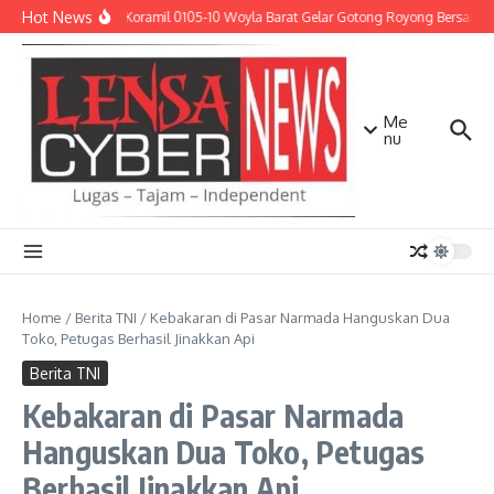
Lewati ke konten
Hot News
Babinsa Koramil 0105-10 Woyla Barat Gelar Gotong Royong Bersama 
Me
nu
Home
/
Berita TNI
/
Kebakaran di Pasar Narmada Hanguskan Dua
Toko, Petugas Berhasil Jinakkan Api
Berita TNI
Kebakaran di Pasar Narmada
Hanguskan Dua Toko, Petugas
Berhasil Jinakkan Api