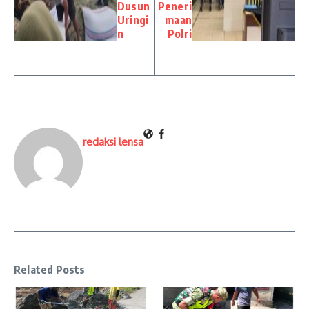
Dusun
Peneri
Uringi
maan
n
Polri
redaksi lensa
Related Posts