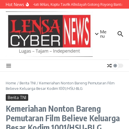
Lewati ke konten
Hot News
Dengan Hati Ikhlas, Koptu Taufik Alhidayah Gotong Royong Bantu W
Me
nu
Home
/
Berita TNI
/
Kemeriahan Nonton Bareng Pemutaran Film
Believe Keluarga Besar Kodim 1001/HSU-BLG
Berita TNI
Kemeriahan Nonton Bareng
Pemutaran Film Believe Keluarga
Besar Kodim 1001/HSU-BLG