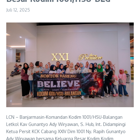
Juli 12, 2025
LCN – Banjarmasin-Komandan Kodim 1001/HSU-Balangan
Letkol Kav Gunantyo Ady Wiryawan, S. Hub, Int. Didampingi
Ketua Persit KCK Cabang XXIV Dim 1001 Ny. Rapih Gunantyo
Ady Wiryawan bersama Keluarga Besar Kodim Kodim