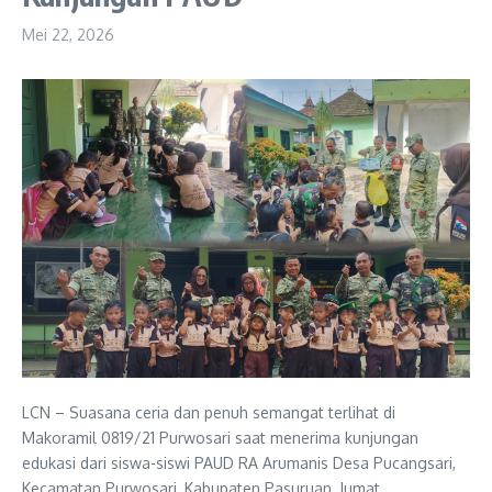
Mei 22, 2026
LCN – Suasana ceria dan penuh semangat terlihat di
Makoramil 0819/21 Purwosari saat menerima kunjungan
edukasi dari siswa-siswi PAUD RA Arumanis Desa Pucangsari,
Kecamatan Purwosari, Kabupaten Pasuruan, Jumat