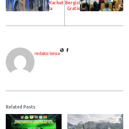
Karhut
Bergizi
la
Gratis
redaksi lensa
Related Posts