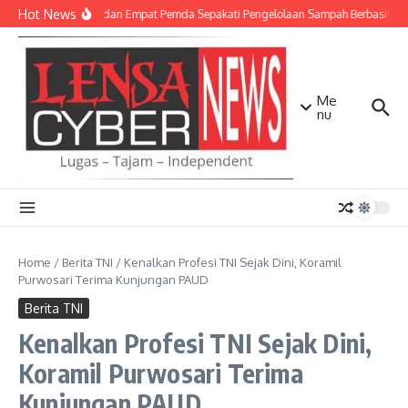
Lewati ke konten
Hot News
TNI AD dan Empat Pemda Sepakati Pengelolaan Sampah Berbasis Tek
Me
nu
Home
/
Berita TNI
/
Kenalkan Profesi TNI Sejak Dini, Koramil
Purwosari Terima Kunjungan PAUD
Berita TNI
Kenalkan Profesi TNI Sejak Dini,
Koramil Purwosari Terima
Kunjungan PAUD