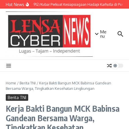
Lewati ke konten
Hot News
Kodim 0912/Kubar Perkuat Kesiapsiagaan Hadapi Karhutla di Punca
Me
nu
Home
/
Berita TNI
/
Kerja Bakti Bangun MCK Babinsa Gandean
Bersama Warga, Tingkatkan Kesehatan Lingkungan
Berita TNI
Kerja Bakti Bangun MCK Babinsa
Gandean Bersama Warga,
Tingkatkan Kesehatan