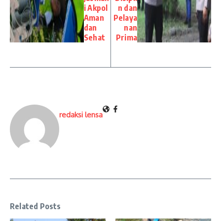
i Akpol
n dan
Aman
Pelaya
dan
nan
Sehat
Prima
redaksi lensa
Related Posts