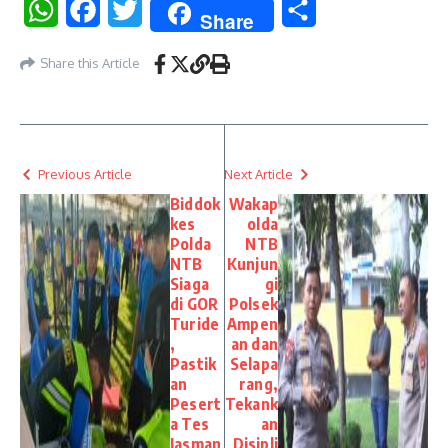
WhatsApp
Facebook
Twitter
Share
Share
Share this Article
Previous Article
Next Article
Biddok
Wakap
kes
olda
Polda
NTB
NTB
Kunjun
Siaga
gi
di GOR
Polsek
Turide
Ampen
,
an dan
Pastik
Selapa
an
rang,
Pesert
Tekank
a Tes
an
Jasman
Disipli