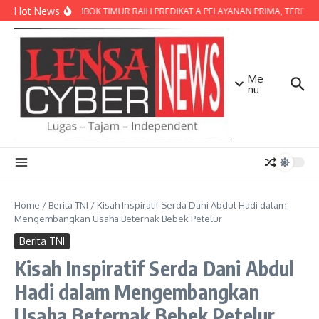
Lewati ke konten
Hot News
POLRES LOMBOK TIMUR RAIH PREDIKAT A PELAYANAN PRIMA, TERBAIK D
Me
nu
Home
/
Berita TNI
/
Kisah Inspiratif Serda Dani Abdul Hadi dalam
Mengembangkan Usaha Beternak Bebek Petelur
Berita TNI
Kisah Inspiratif Serda Dani Abdul
Hadi dalam Mengembangkan
Usaha Beternak Bebek Petelur