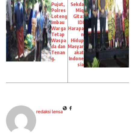
Pujut,
Sekda
Polres
Miq
Loteng
Gita:
Imbau
IDI
Warga
Harapa
Tetap
n
Waspa
Hidup
da dan
Masyar
Tenan
akat
g.
Indone
sia
redaksi lensa