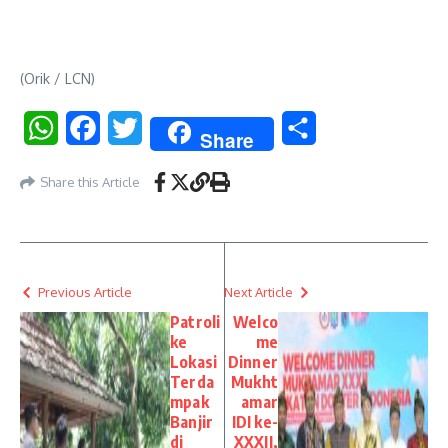
(Orik / LCN)
WhatsApp
Facebook
Twitter
Share
Share
Share this Article
Previous Article
Next Article
Patroli
Welco
ke
me
Lokasi
Dinner
Terda
Mukht
mpak
amar
Banjir
IDI ke-
di
XXXII,