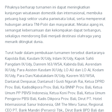
Pihaknya berharap turnamen ini dapat meningkatkan
kunjungan wisatawan domestik dan internasional, membuka
peluang bagi sektor usaha pariwisata lokal, serta mempererat
hubungan antara TNI-Polri dan masyarakat. Melalui ajang ini,
semangat kebersamaan dan kekompakan dapat terbangun,
sekaligus mendorong Bali menjadi destinasi olahraga yang
menarik ditingkat dunia.
Turut hadir dalam pembukaan turnamen tersebut diantaranya
Kapolda Bali, Kasdam IX/Udy, Irdam IX/Udy, Kapok Sahli
Pangdam IX/Udy, Danrem 163/WSA, Kabinda Bali, Asrendam
IX/Udy, Para Asisten Kasdam IX/Udy, LO AU dan LO AL Kodam
IX/Udy, Para Dan/Kabalakdam IX/Udy, Kasrem 163/WSA,
Danlanal Denpasar, Danlanud I Gusti Ngurah Rai, Ketua DPRD
Prov. Bali, Kadisdikpora Prov. Bali, Ka BNNP Prov. Bali, Ketua
Umum PP PBVSI Indonesia, Ketua Koni Prov. Bali, Ketua Umum
Pengprov PBSI Bali, Kadis Dikpora Prov. Bali, Dirut PT. Hotel
Internasional Sanur Indonesia, GM The Meru Sanur, Regional
CEO PT. Bank Mandiri (Persero) Tbk., Dirut Bank BPD Bali dan