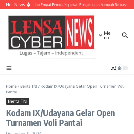
Lewati ke konten
Hot News
TNI AD dan Empat Pemda Sepakati Pengelolaan Sampah Berbasis Tek
Me
nu
Home
/
Berita TNI
/
Kodam IX/Udayana Gelar Open Turnamen Voli
Pantai
Berita TNI
Kodam IX/Udayana Gelar Open
Turnamen Voli Pantai
Desember 9, 2024