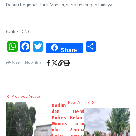
Deputi Regional Bank Mandiri, serta undangan lainnya.
(Orik / LCN)
WhatsApp
Facebook
Twitter
Share
Share
Share this Article
Previous Article
Next Article
Kodim
dan
Demi
Polres
Kelanc
Wonos
aran
obo
Pemba
Gelar
nguna