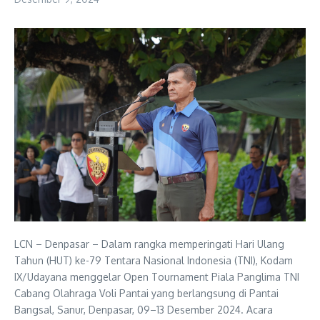
LCN – Denpasar – Dalam rangka memperingati Hari Ulang
Tahun (HUT) ke-79 Tentara Nasional Indonesia (TNI), Kodam
IX/Udayana menggelar Open Tournament Piala Panglima TNI
Cabang Olahraga Voli Pantai yang berlangsung di Pantai
Bangsal, Sanur, Denpasar, 09–13 Desember 2024. Acara