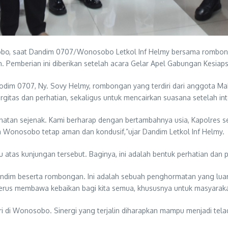
obo, saat Dandim 0707/Wonosobo Letkol Inf Helmy bersama rombo
 Pemberian ini diberikan setelah acara Gelar Apel Gabungan Kesiap
I Kodim 0707, Ny. Sovy Helmy, rombongan yang terdiri dari anggota
gitas dan perhatian, sekaligus untuk mencairkan suasana setelah int
atan sejenak. Kami berharap dengan bertambahnya usia, Kapolres sem
Wonosobo tetap aman dan kondusif,”ujar Dandim Letkol Inf Helmy.
 atas kunjungan tersebut. Baginya, ini adalah bentuk perhatian da
ndim beserta rombongan. Ini adalah sebuah penghormatan yang luar
 terus membawa kebaikan bagi kita semua, khususnya untuk masyara
lri di Wonosobo. Sinergi yang terjalin diharapkan mampu menjadi t