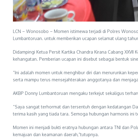
LCN – Wonosobo – Momen istimewa terjadi di Polres Wonos
Lumbantoruan. untuk memberikan ucapan selamat ulang tahun.
Didampingi Ketua Persit Kartika Chandra Kirana Cabang XXVI
kehangatan. Pemberian ucapan ini disebut sebagai bentuk siner
“Ini adalah momen untuk menghibur diri dan menurunkan kepen
serta mampu terus mensejahterakan anggotanya dan menjaga 
AKBP Donny Lumbantoruan mengaku terkejut sekaligus terharu
“Saya sangat terhormat dan tersentuh dengan kedatangan Da
terima kasih yang tiada tara. Semoga hubungan harmonis ini
Momen ini menjadi bukti eratnya hubungan antara TNI dan Po
kemajuan dan keamanan daerah,”tutupnya.