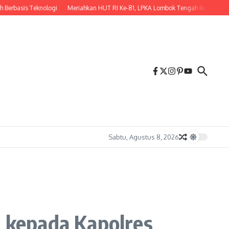
s Teknologi
Meriahkan HUT RI Ke-81, LPKA Lombok Tengah Ikuti Kegiatan Don
Sabtu, Agustus 8, 2026
 kepada Kapolres