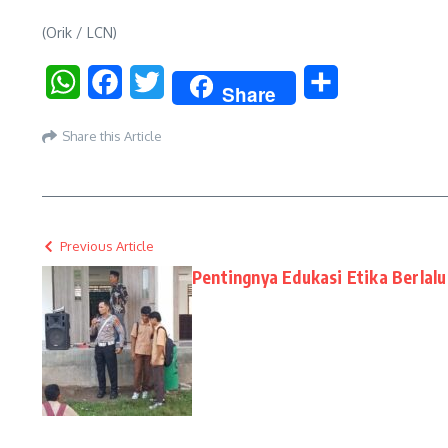
(Orik / LCN)
WhatsApp
Facebook
Twitter
Share
Share
Share this Article
Previous Article
Pentingnya Edukasi Etika Berlalu