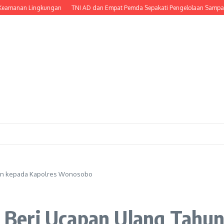
an Lingkungan
TNI AD dan Empat Pemda Sepakati Pengelolaan Sampah Berbasi
un kepada Kapolres Wonosobo
Beri Ucapan Ulang Tahun