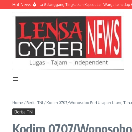
Lewati ke konten
Hot News
li Humanis Babinsa Gelanggang Tingkatkan Kepedulian Warga terhadap Keaman
Home
/
Berita TNI
/
Kodim 0707/Wonosobo Beri Ucapan Ulang Tah
Berita TNI
Kodim 0707/Wonosobo 