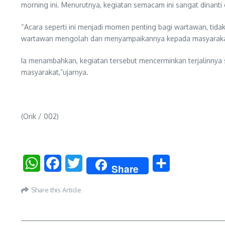
morning ini. Menurutnya, kegiatan semacam ini sangat dinanti
“Acara seperti ini menjadi momen penting bagi wartawan, tidak
wartawan mengolah dan menyampaikannya kepada masyaraka
Ia menambahkan, kegiatan tersebut mencerminkan terjalinnya s
masyarakat,”ujarnya.
(Orik / 002)
WhatsApp
Facebook
Twitter
Share
Share
Share this Article