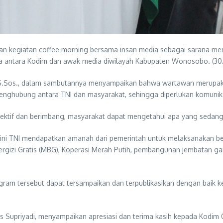
giatan coffee morning bersama insan media sebagai sarana mempe
rbuka antara Kodim dan awak media diwilayah Kabupaten Wonosobo. (3
.Sos., dalam sambutannya menyampaikan bahwa wartawan merupakan m
penghubung antara TNI dan masyarakat, sehingga diperlukan komuni
ektif dan berimbang, masyarakat dapat mengetahui apa yang sedang d
at ini TNI mendapatkan amanah dari pemerintah untuk melaksanakan 
izi Gratis (MBG), Koperasi Merah Putih, pembangunan jembatan gantu
gram tersebut dapat tersampaikan dan terpublikasikan dengan baik 
us Supriyadi, menyampaikan apresiasi dan terima kasih kepada Kodi