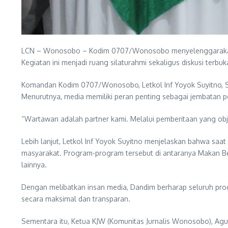
LCN – Wonosobo – Kodim 0707/Wonosobo menyelenggarakan ke
Kegiatan ini menjadi ruang silaturahmi sekaligus diskusi te
Komandan Kodim 0707/Wonosobo, Letkol Inf Yoyok Suyitno, S
Menurutnya, media memiliki peran penting sebagai jembatan 
“Wartawan adalah partner kami. Melalui pemberitaan yang obj
Lebih lanjut, Letkol Inf Yoyok Suyitno menjelaskan bahwa sa
masyarakat. Program-program tersebut di antaranya Makan Berg
lainnya.
Dengan melibatkan insan media, Dandim berharap seluruh pro
secara maksimal dan transparan.
Sementara itu, Ketua KJW (Komunitas Jurnalis Wonosobo), Ag