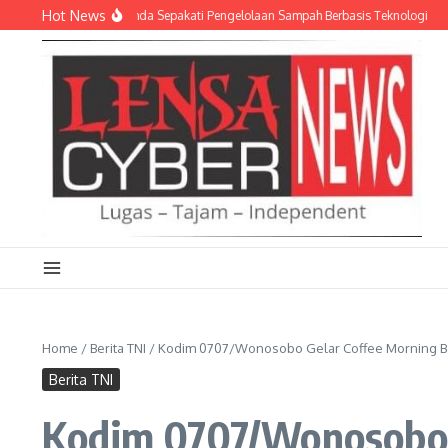
Lewati ke konten
Hot News
 dan Empat Pemda Sepakati Pengelolaan Sampah Berbasis Teknologi
Meriahka
Home
/
Berita TNI
/
Kodim 0707/Wonosobo Gelar Coffee Morning Be
Berita TNI
Kodim 0707/Wonosobo G