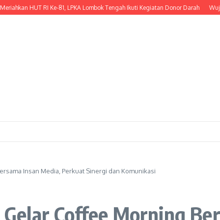
n HUT RI Ke-81, LPKA Lombok Tengah Ikuti Kegiatan Donor Darah
Wujud Kepedu
rsama Insan Media, Perkuat Sinergi dan Komunikasi
elar Coffee Morning Ber