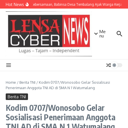
Lewati ke konten
Hot News
Pererat Kebersamaan, Babinsa Desa Tembalang Ajak Warga Kerja Bakti
Me
nu
Home
/
Berita TNI
/
Kodim 0707/Wonosobo Gelar Sosialisasi
Penerimaan Anggota TNI AD di SMA N 1 Watumalang
Berita TNI
Kodim 0707/Wonosobo Gelar
Sosialisasi Penerimaan Anggota
TNI AD di SMA N 1 Watumalang