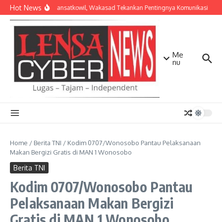
Lewati ke konten
Hot News
Bekali Dansatkowil, Wakasad Tekankan Pentingnya Komunikasi
Ke
Me
nu
Home
/
Berita TNI
/
Kodim 0707/Wonosobo Pantau Pelaksanaan
Makan Bergizi Gratis di MAN 1 Wonosobo
Berita TNI
Kodim 0707/Wonosobo Pantau
Pelaksanaan Makan Bergizi
Gratis di MAN 1 Wonosobo