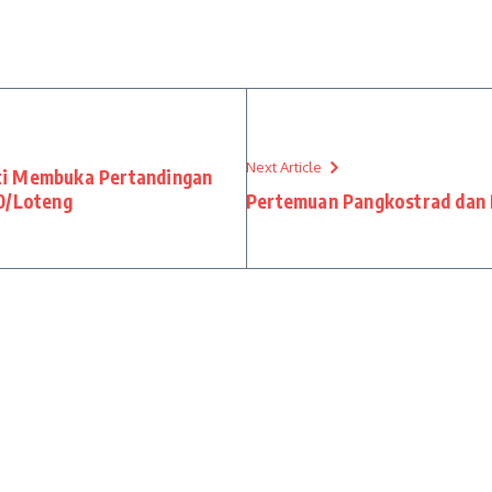
Next Article
ti Membuka Pertandingan
0/Loteng
Pertemuan Pangkostrad dan 