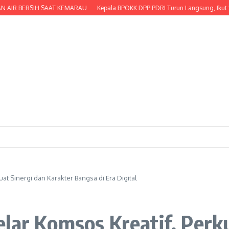
 BERSIH SAAT KEMARAU
Kepala BPOKK DPP PDRI Turun Langsung, Ikut Serta Me
at Sinergi dan Karakter Bangsa di Era Digital
lar Komsos Kreatif, Perku