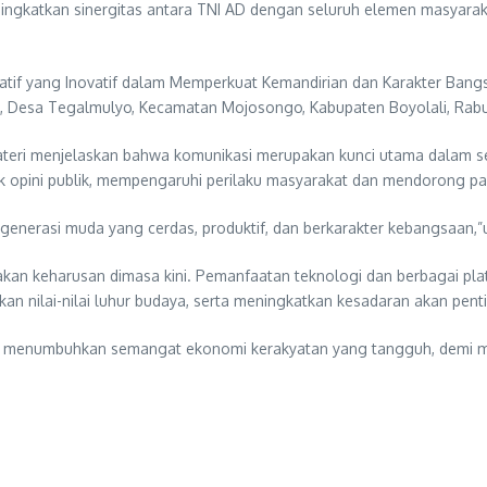
ingkatkan sinergitas antara TNI AD dengan seluruh elemen masyara
tif yang Inovatif dalam Memperkuat Kemandirian dan Karakter Bang
n, Desa Tegalmulyo, Kecamatan Mojosongo, Kabupaten Boyolali, Rabu
ri menjelaskan bahwa komunikasi merupakan kunci utama dalam setiap
k opini publik, mempengaruhi perilaku masyarakat dan mendorong par
 generasi muda yang cerdas, produktif, dan berkarakter kebangsaan,”
kan keharusan dimasa kini. Pemanfaatan teknologi dan berbagai pla
n nilai-nilai luhur budaya, serta meningkatkan kesadaran akan pen
dan menumbuhkan semangat ekonomi kerakyatan yang tangguh, demi 