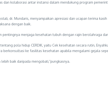
gitas dan kolaborasi antar instansi dalam mendukung program pemer
olali, dr. Mundaris, menyampaikan apresiasi dan ucapan terima kasi
laksana dengan baik.
kan pentingnya menjaga kesehatan tubuh dengan rajin berolahraga da
tang pola hidup CERDIK, yaitu Cek kesehatan secara rutin, Enyahkan as
ra berkonsultasi ke fasilitas kesehatan apabila mengalami gejala seper
lebih baik daripada mengobati,”pungkasnya.