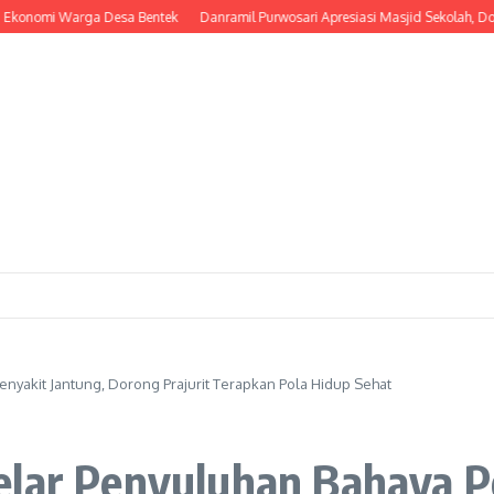
i Warga Desa Bentek
Danramil Purwosari Apresiasi Masjid Sekolah, Dorong Lah
nyakit Jantung, Dorong Prajurit Terapkan Pola Hidup Sehat
elar Penyuluhan Bahaya P