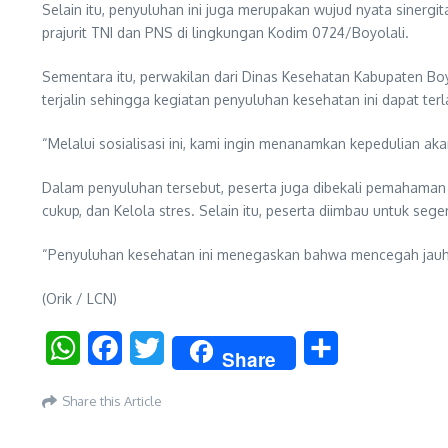
Selain itu, penyuluhan ini juga merupakan wujud nyata siner
prajurit TNI dan PNS di lingkungan Kodim 0724/Boyolali.
Sementara itu, perwakilan dari Dinas Kesehatan Kabupaten Boy
terjalin sehingga kegiatan penyuluhan kesehatan ini dapat ter
“Melalui sosialisasi ini, kami ingin menanamkan kepedulian a
Dalam penyuluhan tersebut, peserta juga dibekali pemahaman ten
cukup, dan Kelola stres. Selain itu, peserta diimbau untuk sege
“Penyuluhan kesehatan ini menegaskan bahwa mencegah jauh 
(Orik / LCN)
WhatsApp
Facebook
Twitter
Share
Share
Share this Article