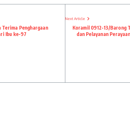
Next Article
a Terima Penghargaan
Koramil 0912-13/Barong
ri Ibu ke-97
dan Pelayanan Perayaan