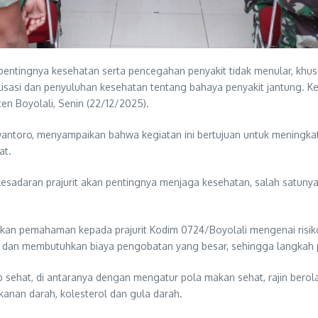
entingnya kesehatan serta pencegahan penyakit tidak menular, khus
sasi dan penyuluhan kesehatan tentang bahaya penyakit jantung. Keg
 Boyolali, Senin (22/12/2025).
antoro, menyampaikan bahwa kegiatan ini bertujuan untuk meningkatk
at.
esadaran prajurit akan pentingnya menjaga kesehatan, salah satuny
berikan pemahaman kepada prajurit Kodim 0724/Boyolali mengenai risi
i dan membutuhkan biaya pengobatan yang besar, sehingga langkah p
sehat, di antaranya dengan mengatur pola makan sehat, rajin berola
ekanan darah, kolesterol dan gula darah.