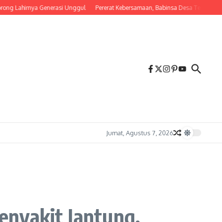
irnya Generasi Unggul
Pererat Kebersamaan, Babinsa Desa Tembalang Ajak War
Jumat, Agustus 7, 2026
enyakit Jantung,