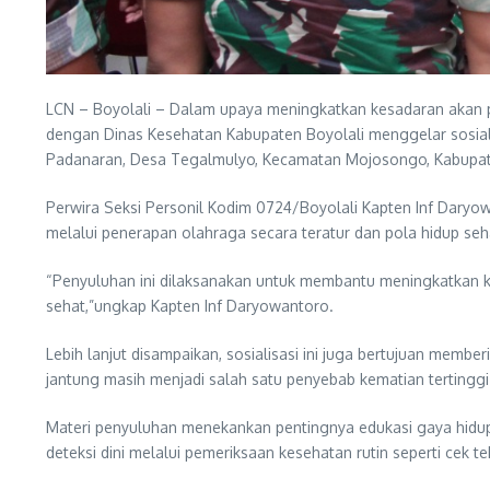
LCN – Boyolali – Dalam upaya meningkatkan kesadaran akan p
dengan Dinas Kesehatan Kabupaten Boyolali menggelar sosiali
Padanaran, Desa Tegalmulyo, Kecamatan Mojosongo, Kabupaten
Perwira Seksi Personil Kodim 0724/Boyolali Kapten Inf Daryow
melalui penerapan olahraga secara teratur dan pola hidup seh
“Penyuluhan ini dilaksanakan untuk membantu meningkatkan k
sehat,”ungkap Kapten Inf Daryowantoro.
Lebih lanjut disampaikan, sosialisasi ini juga bertujuan mem
jantung masih menjadi salah satu penyebab kematian tertingg
Materi penyuluhan menekankan pentingnya edukasi gaya hidup 
deteksi dini melalui pemeriksaan kesehatan rutin seperti cek t