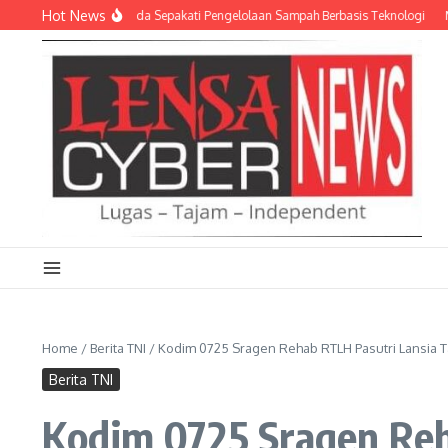
Lewati ke konten
Hot News
D dan Empat Pemda Sepakati Pengelolaan Sampah Berbasis Teknologi
Meriahk
Home
/
Berita TNI
/
Kodim 0725 Sragen Rehab RTLH Pasutri Lansia 
Berita TNI
Kodim 0725 Sragen Reh