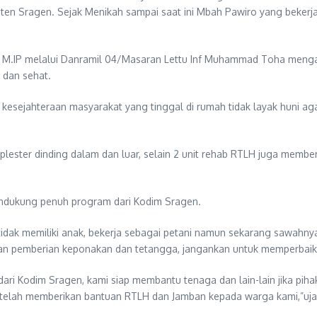
n Sragen. Sejak Menikah sampai saat ini Mbah Pawiro yang bekerja h
, M.IP melalui Danramil 04/Masaran Lettu Inf Muhammad Toha menga
 dan sehat.
kesejahteraan masyarakat yang tinggal di rumah tidak layak huni ag
plester dinding dalam dan luar, selain 2 unit rehab RTLH juga membe
dukung penuh program dari Kodim Sragen.
ak memiliki anak, bekerja sebagai petani namun sekarang sawahnya 
an pemberian keponakan dan tetangga, jangankan untuk memperbaiki r
ri Kodim Sragen, kami siap membantu tenaga dan lain-lain jika pih
telah memberikan bantuan RTLH dan Jamban kepada warga kami,”uja