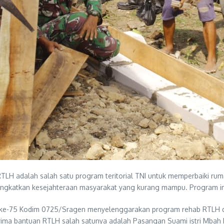
RTLH adalah salah satu program teritorial TNI untuk memperbaiki r
ngkatkan kesejahteraan masyarakat yang kurang mampu. Program in
ke-75 Kodim 0725/Sragen menyelenggarakan program rehab RTLH d
erima bantuan RTLH salah satunya adalah Pasangan Suami istri Mb