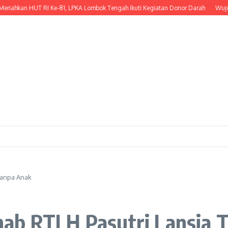
an HUT RI Ke-81, LPKA Lombok Tengah Ikuti Kegiatan Donor Darah
Wujud Keped
Tanpa Anak
ab RTLH Pasutri Lansia 