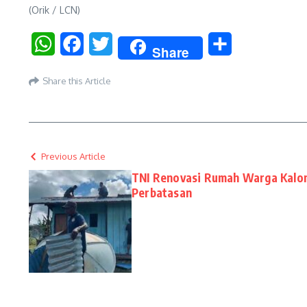
(Orik / LCN)
WhatsApp
Facebook
Twitter
Share
Share
Share this Article
Previous Article
TNI Renovasi Rumah Warga Kalom
Perbatasan